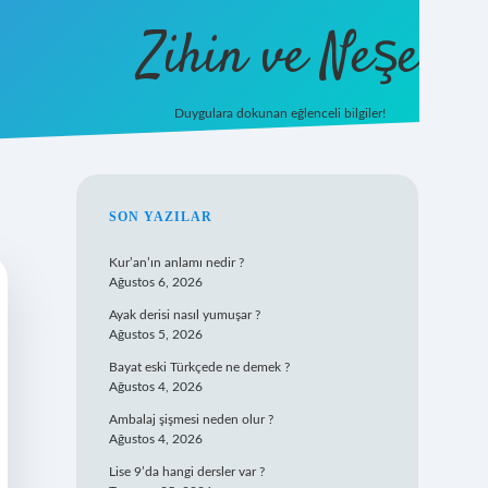
Zihin ve Neşe
Duygulara dokunan eğlenceli bilgiler!
hiltonbet giriş
SIDEBAR
SON YAZILAR
Kur’an’ın anlamı nedir ?
Ağustos 6, 2026
Ayak derisi nasıl yumuşar ?
Ağustos 5, 2026
Bayat eski Türkçede ne demek ?
Ağustos 4, 2026
Ambalaj şişmesi neden olur ?
Ağustos 4, 2026
Lise 9’da hangi dersler var ?