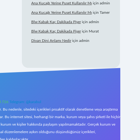
Ana Kucağı Yerine Puset Kullanılır Mı
için
admin
Ana Kucağı Yerine Puset Kullanılır Mı
için
Tamer
Blw Kabak Kaç Dakikada Pişer
için
admin
Blw Kabak Kaç Dakikada Pişer
için
Murat
Divan Dini Anlamı Nedir
için
admin
0 726
Telegram: @karabul
 Bu nedenle, sitedeki içerikleri proaktif olarak denetleme veya araştırma
Bu internet sitesi, herhangi bir marka, kurum veya şahıs şirketi ile hiçbir
çek kurum ve kişiler hakkında paylaşım yapılmamaktadır. Gerçek kurum ve
asal düzenlemelere aykırı olduğunu düşündüğünüz içerikleri,
den kaldırılacaktır.