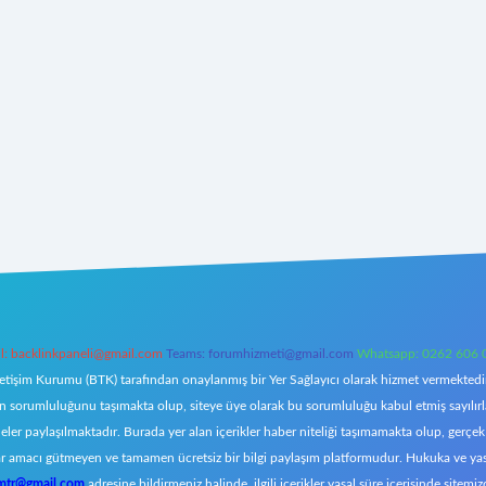
l:
backlinkpaneli@gmail.com
Teams:
forumhizmeti@gmail.com
Whatsapp: 0262 606 
letişim Kurumu (BTK) tarafından onaylanmış bir Yer Sağlayıcı olarak hizmet vermektedir.
orumluluğunu taşımakta olup, siteye üye olarak bu sorumluluğu kabul etmiş sayılırlar. 
eler paylaşılmaktadır. Burada yer alan içerikler haber niteliği taşımamakta olup, ger
z, kar amacı gütmeyen ve tamamen ücretsiz bir bilgi paylaşım platformudur. Hukuka ve y
omtr@gmail.com
adresine bildirmeniz halinde, ilgili içerikler yasal süre içerisinde sitemiz