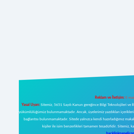
Reklam ve İletişim:
E-mai
Yasal Uyarı:
Sitemiz, 5651 Sayılı Kanun gereğince Bilgi Teknolojileri ve İ
yükümlülüğümüz bulunmamaktadır. Ancak, üyelerimiz yazdıkları içeriklerin s
bağlantısı bulunmamaktadır. Sitede yalnızca kendi hazırladığımız makal
kişiler ile isim benzerlikleri tamamen tesadüfidir. Sitemi
backlinkpanelic