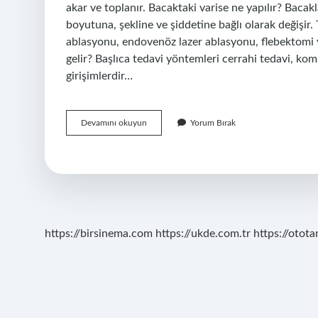
akar ve toplanır. Bacaktaki varise ne yapılır? Bacakl
boyutuna, şekline ve şiddetine bağlı olarak değişir.
ablasyonu, endovenöz lazer ablasyonu, flebektomi ve
gelir? Başlıca tedavi yöntemleri cerrahi tedavi, ko
girişimlerdir…
Varise
Devamını okuyun
Yorum Bırak
Ne
Demek
https://birsinema.com
https://ukde.com.tr
https://otota