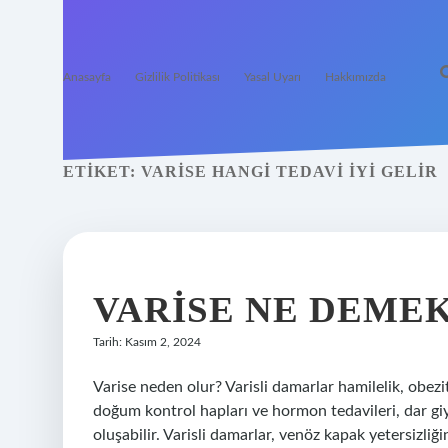
Anasayfa
Gizlilik Politikası
Yasal Uyarı
Hakkımızda
ETIKET:
VARISE HANGI TEDAVI IYI GELIR
VARISE NE DEME
Tarih: Kasım 2, 2024
Varise neden olur? Varisli damarlar hamilelik, obez
doğum kontrol hapları ve hormon tedavileri, dar giys
oluşabilir. Varisli damarlar, venöz kapak yetersizliğ