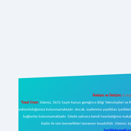
Reklam ve İletişim:
E-mai
Yasal Uyarı:
Sitemiz, 5651 Sayılı Kanun gereğince Bilgi Teknolojileri ve İ
yükümlülüğümüz bulunmamaktadır. Ancak, üyelerimiz yazdıkları içeriklerin s
bağlantısı bulunmamaktadır. Sitede yalnızca kendi hazırladığımız makal
kişiler ile isim benzerlikleri tamamen tesadüfidir. Sitemi
backlinkpanelic