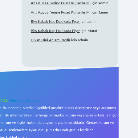
Ana Kucağı Yerine Puset Kullanılır Mı
için
admin
Ana Kucağı Yerine Puset Kullanılır Mı
için
Tamer
Blw Kabak Kaç Dakikada Pişer
için
admin
Blw Kabak Kaç Dakikada Pişer
için
Murat
Divan Dini Anlamı Nedir
için
admin
0 726
Telegram: @karabul
 Bu nedenle, sitedeki içerikleri proaktif olarak denetleme veya araştırma
Bu internet sitesi, herhangi bir marka, kurum veya şahıs şirketi ile hiçbir
çek kurum ve kişiler hakkında paylaşım yapılmamaktadır. Gerçek kurum ve
asal düzenlemelere aykırı olduğunu düşündüğünüz içerikleri,
den kaldırılacaktır.