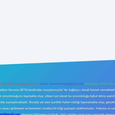
l:
backlinkpaneli@gmail.com
Teams:
forumhizmeti@gmail.com
Whatsapp: 0262 606 
letişim Kurumu (BTK) tarafından onaylanmış bir Yer Sağlayıcı olarak hizmet vermektedir.
orumluluğunu taşımakta olup, siteye üye olarak bu sorumluluğu kabul etmiş sayılırlar. 
eler paylaşılmaktadır. Burada yer alan içerikler haber niteliği taşımamakta olup, ger
z, kar amacı gütmeyen ve tamamen ücretsiz bir bilgi paylaşım platformudur. Hukuka ve y
omtr@gmail.com
adresine bildirmeniz halinde, ilgili içerikler yasal süre içerisinde sitemiz