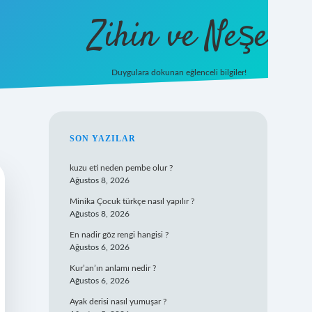
Zihin ve Neşe
Duygulara dokunan eğlenceli bilgiler!
hiltonbet giriş
SIDEBAR
SON YAZILAR
kuzu eti neden pembe olur ?
Ağustos 8, 2026
Minika Çocuk türkçe nasıl yapılır ?
Ağustos 8, 2026
En nadir göz rengi hangisi ?
Ağustos 6, 2026
Kur’an’ın anlamı nedir ?
Ağustos 6, 2026
Ayak derisi nasıl yumuşar ?