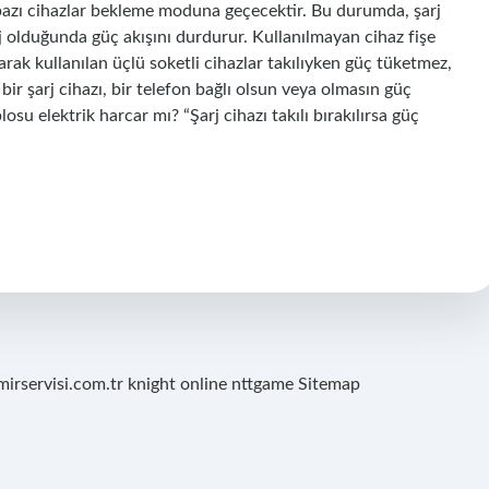
nız bazı cihazlar bekleme moduna geçecektir. Bu durumda, şarj
arj olduğunda güç akışını durdurur. Kullanılmayan cihaz fişe
larak kullanılan üçlü soketli cihazlar takılıyken güç tüketmez,
ir şarj cihazı, bir telefon bağlı olsun veya olmasın güç
su elektrik harcar mı? “Şarj cihazı takılı bırakılırsa güç
mirservisi.com.tr
knight online
nttgame
Sitemap