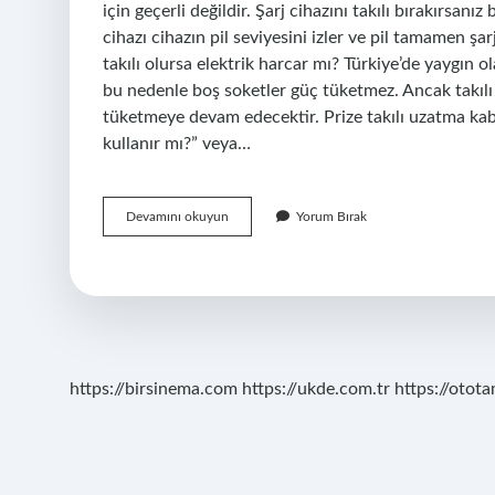
için geçerli değildir. Şarj cihazını takılı bırakırsa
cihazı cihazın pil seviyesini izler ve pil tamamen ş
takılı olursa elektrik harcar mı? Türkiye’de yaygın o
bu nedenle boş soketler güç tüketmez. Ancak takılı b
tüketmeye devam edecektir. Prize takılı uzatma kablo
kullanır mı?” veya…
Prize
Devamını okuyun
Yorum Bırak
Takılı
Boş
Fiş
Elektrik
Harcar
Mı
https://birsinema.com
https://ukde.com.tr
https://otota