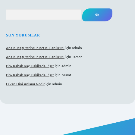
Arama
SON YORUMLAR
Ana Kucağı Yerine Puset Kullanılır Mı
için
admin
Ana Kucağı Yerine Puset Kullanılır Mı
için
Tamer
Blw Kabak Kaç Dakikada Pişer
için
admin
Blw Kabak Kaç Dakikada Pişer
için
Murat
Divan Dini Anlamı Nedir
için
admin
t giriş