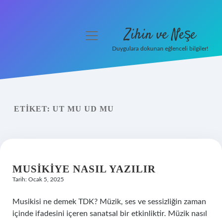
Zihin ve Neşe
menüyü
aç
Duygulara dokunan eğlenceli bilgiler!
Anasayfa
Gizlilik Politikası
ETIKET:
UT MU UD MU
Yasal Uyarı
Hakkımızda
MUSIKIYE NASIL YAZILIR
Tarih: Ocak 5, 2025
Musikisi ne demek TDK? Müzik, ses ve sessizliğin zaman
içinde ifadesini içeren sanatsal bir etkinliktir. Müzik nasıl