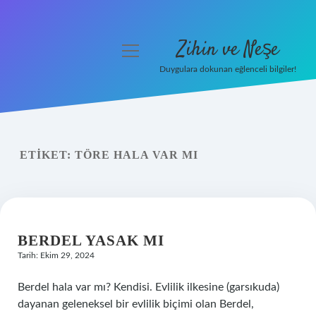
Zihin ve Neşe
menüyü
aç
Duygulara dokunan eğlenceli bilgiler!
Anasayfa
Gizlilik Politikası
ETIKET:
TÖRE HALA VAR MI
Yasal Uyarı
Hakkımızda
BERDEL YASAK MI
Tarih: Ekim 29, 2024
Berdel hala var mı? Kendisi. Evlilik ilkesine (garsıkuda)
dayanan geleneksel bir evlilik biçimi olan Berdel,