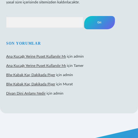
yasal süre içerisinde sitemizden kaldırılacaktır.
Arama
SON YORUMLAR
Ana Kucağı Yerine Puset Kullanılır Mı
için
admin
Ana Kucağı Yerine Puset Kullanılır Mı
için
Tamer
Blw Kabak Kaç Dakikada Pişer
için
admin
Blw Kabak Kaç Dakikada Pişer
için
Murat
Divan Dini Anlamı Nedir
için
admin
 giriş