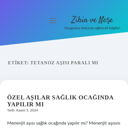
Zihin ve Neşe
menüyü
aç
Duygulara dokunan eğlenceli bilgiler!
Anasayfa
Gizlilik Politikası
ETIKET:
TETANOZ AŞISI PARALI MI
Yasal Uyarı
Hakkımızda
ÖZEL AŞILAR SAĞLIK OCAĞINDA
YAPILIR MI
Tarih: Kasım 5, 2024
Menenjit aşısı sağlık ocağında yapılır mı? Menenjit aşısını