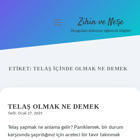
Zihin ve Neşe
menüyü
aç
Duygulara dokunan eğlenceli bilgiler!
Anasayfa
Gizlilik Politikası
ETIKET:
TELAŞ IÇINDE OLMAK NE DEMEK
Yasal Uyarı
Hakkımızda
TELAŞ OLMAK NE DEMEK
Tarih: Ocak 27, 2025
Telaş yapmak ne anlama gelir? Paniklemek, bir durum
karşısında şaşırdığınız için aceleci bir tavır takınmak