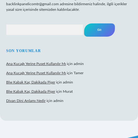
backlinkpanelicomtr@gmail.com
adresine bildirmeniz halinde, ilgili içerikler
yasal süre içerisinde sitemizden kaldırılacaktır.
Arama
SON YORUMLAR
Ana Kucağı Yerine Puset Kullanılır Mı
için
admin
Ana Kucağı Yerine Puset Kullanılır Mı
için
Tamer
Blw Kabak Kaç Dakikada Pişer
için
admin
Blw Kabak Kaç Dakikada Pişer
için
Murat
Divan Dini Anlamı Nedir
için
admin