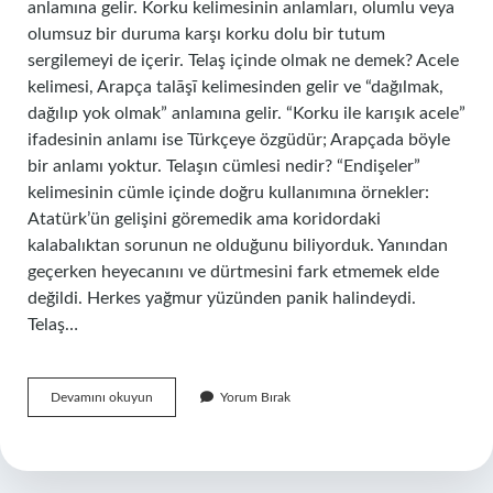
anlamına gelir. Korku kelimesinin anlamları, olumlu veya
olumsuz bir duruma karşı korku dolu bir tutum
sergilemeyi de içerir. Telaş içinde olmak ne demek? Acele
kelimesi, Arapça talāşī kelimesinden gelir ve “dağılmak,
dağılıp yok olmak” anlamına gelir. “Korku ile karışık acele”
ifadesinin anlamı ise Türkçeye özgüdür; Arapçada böyle
bir anlamı yoktur. Telaşın cümlesi nedir? “Endişeler”
kelimesinin cümle içinde doğru kullanımına örnekler:
Atatürk’ün gelişini göremedik ama koridordaki
kalabalıktan sorunun ne olduğunu biliyorduk. Yanından
geçerken heyecanını ve dürtmesini fark etmemek elde
değildi. Herkes yağmur yüzünden panik halindeydi.
Telaş…
Telaş
Devamını okuyun
Yorum Bırak
Olmak
Ne
Demek