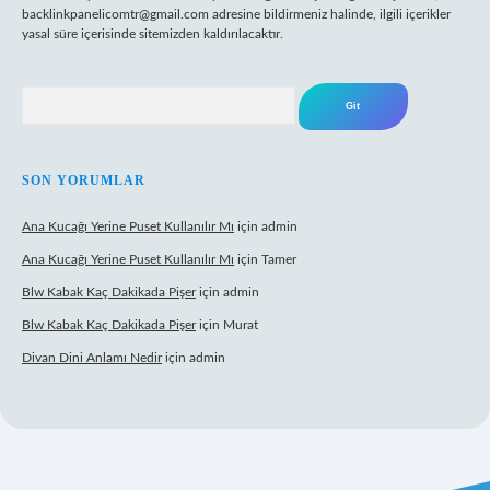
backlinkpanelicomtr@gmail.com
adresine bildirmeniz halinde, ilgili içerikler
yasal süre içerisinde sitemizden kaldırılacaktır.
Arama
SON YORUMLAR
Ana Kucağı Yerine Puset Kullanılır Mı
için
admin
Ana Kucağı Yerine Puset Kullanılır Mı
için
Tamer
Blw Kabak Kaç Dakikada Pişer
için
admin
Blw Kabak Kaç Dakikada Pişer
için
Murat
Divan Dini Anlamı Nedir
için
admin