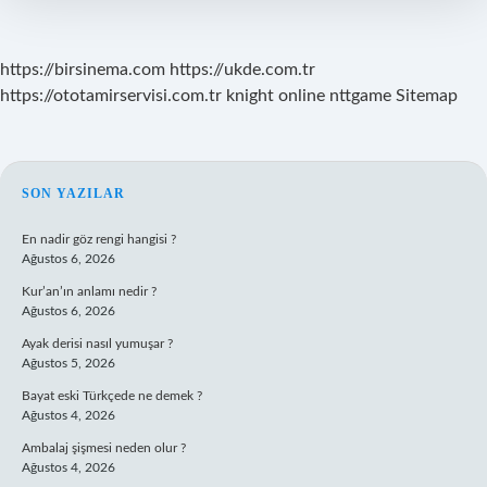
2024
Ne
Zaman
https://birsinema.com
https://ukde.com.tr
https://ototamirservisi.com.tr
knight online
nttgame
Sitemap
SIDEBAR
SON YAZILAR
En nadir göz rengi hangisi ?
Ağustos 6, 2026
Kur’an’ın anlamı nedir ?
Ağustos 6, 2026
Ayak derisi nasıl yumuşar ?
Ağustos 5, 2026
Bayat eski Türkçede ne demek ?
Ağustos 4, 2026
Ambalaj şişmesi neden olur ?
Ağustos 4, 2026