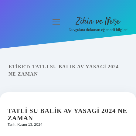
Zihin ve Neşe
menüyü
aç
Duygulara dokunan eğlenceli bilgiler!
Anasayfa
Gizlilik Politikası
ETIKET:
TATLI SU BALIK AV YASAGI 2024
Yasal Uyarı
NE ZAMAN
Hakkımızda
TATLI SU BALIK AV YASAGI 2024 NE
ZAMAN
Tarih: Kasım 13, 2024