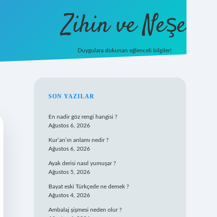
Zihin ve Neşe
Duygulara dokunan eğlenceli bilgiler!
hiltonbet giriş
SIDEBAR
SON YAZILAR
En nadir göz rengi hangisi ?
Ağustos 6, 2026
Kur’an’ın anlamı nedir ?
Ağustos 6, 2026
Ayak derisi nasıl yumuşar ?
Ağustos 5, 2026
Bayat eski Türkçede ne demek ?
Ağustos 4, 2026
Ambalaj şişmesi neden olur ?