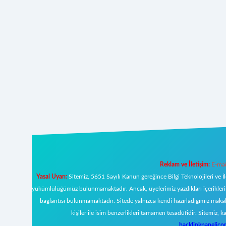
Reklam ve İletişim:
E-mai
Yasal Uyarı:
Sitemiz, 5651 Sayılı Kanun gereğince Bilgi Teknolojileri ve İ
yükümlülüğümüz bulunmamaktadır. Ancak, üyelerimiz yazdıkları içeriklerin s
bağlantısı bulunmamaktadır. Sitede yalnızca kendi hazırladığımız makal
kişiler ile isim benzerlikleri tamamen tesadüfidir. Sitemi
backlinkpanelic