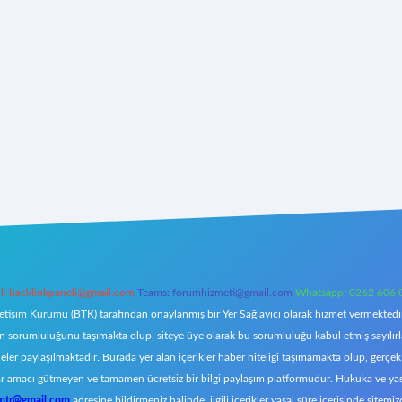
l:
backlinkpaneli@gmail.com
Teams:
forumhizmeti@gmail.com
Whatsapp: 0262 606 
letişim Kurumu (BTK) tarafından onaylanmış bir Yer Sağlayıcı olarak hizmet vermektedir.
orumluluğunu taşımakta olup, siteye üye olarak bu sorumluluğu kabul etmiş sayılırlar. 
eler paylaşılmaktadır. Burada yer alan içerikler haber niteliği taşımamakta olup, ger
z, kar amacı gütmeyen ve tamamen ücretsiz bir bilgi paylaşım platformudur. Hukuka ve y
omtr@gmail.com
adresine bildirmeniz halinde, ilgili içerikler yasal süre içerisinde sitemiz