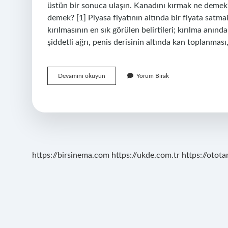
üstün bir sonuca ulaşın. Kanadını kırmak ne demek
demek? [1] Piyasa fiyatının altında bir fiyata satmak
kırılmasının en sık görülen belirtileri; kırılma anın
şiddetli ağrı, penis derisinin altında kan toplanması
Fiyatı
Devamını okuyun
Yorum Bırak
Kırmak
Ne
Demek
https://birsinema.com
https://ukde.com.tr
https://otota