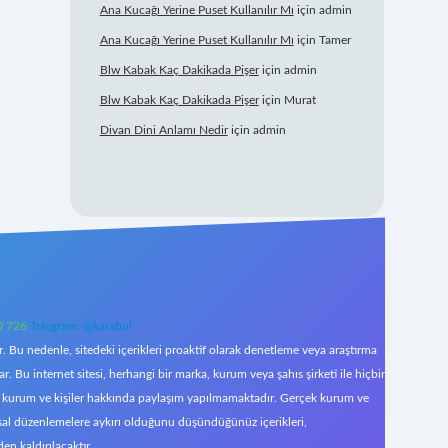
Ana Kucağı Yerine Puset Kullanılır Mı
için
admin
Ana Kucağı Yerine Puset Kullanılır Mı
için
Tamer
Blw Kabak Kaç Dakikada Pişer
için
admin
Blw Kabak Kaç Dakikada Pişer
için
Murat
Divan Dini Anlamı Nedir
için
admin
0 726
Telegram: @karabul
 Bu nedenle, sitedeki içerikleri proaktif olarak denetleme veya araştırma
Bu internet sitesi, herhangi bir marka, kurum veya şahıs şirketi ile hiçbir
çek kurum ve kişiler hakkında paylaşım yapılmamaktadır. Gerçek kurum ve
asal düzenlemelere aykırı olduğunu düşündüğünüz içerikleri,
den kaldırılacaktır.