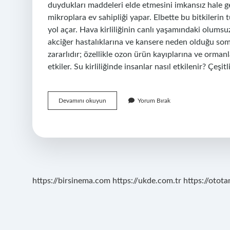
duydukları maddeleri elde etmesini imkansız hale geti
mikroplara ev sahipliği yapar. Elbette bu bitkilerin
yol açar. Hava kirliliğinin canlı yaşamındaki olumsuz
akciğer hastalıklarına ve kansere neden olduğu somu
zararlıdır; özellikle ozon ürün kayıplarına ve ormanl
etkiler. Su kirliliğinde insanlar nasıl etkilenir? Çeşi
Su
Devamını okuyun
Yorum Bırak
Kirliliğinin
Canlı
Yaşamındaki
Olumsuz
Etkileri
Nelerdir
https://birsinema.com
https://ukde.com.tr
https://otota