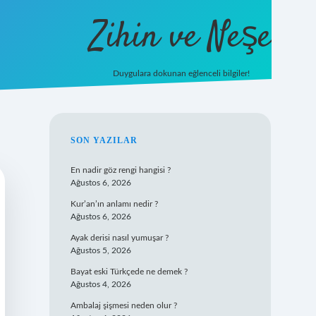
Zihin ve Neşe
Duygulara dokunan eğlenceli bilgiler!
hiltonbet giriş
SIDEBAR
SON YAZILAR
En nadir göz rengi hangisi ?
Ağustos 6, 2026
Kur’an’ın anlamı nedir ?
Ağustos 6, 2026
Ayak derisi nasıl yumuşar ?
Ağustos 5, 2026
Bayat eski Türkçede ne demek ?
Ağustos 4, 2026
Ambalaj şişmesi neden olur ?