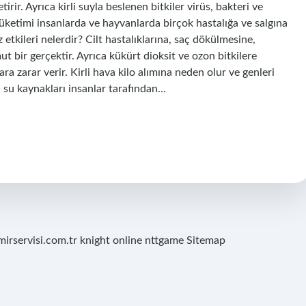
rir. Ayrıca kirli suyla beslenen bitkiler virüs, bakteri ve
 tüketimi insanlarda ve hayvanlarda birçok hastalığa ve salgına
 etkileri nelerdir? Cilt hastalıklarına, saç dökülmesine,
t bir gerçektir. Ayrıca kükürt dioksit ve ozon bitkilere
ara zarar verir. Kirli hava kilo alımına neden olur ve genleri
tli su kaynakları insanlar tarafından…
mirservisi.com.tr
knight online
nttgame
Sitemap