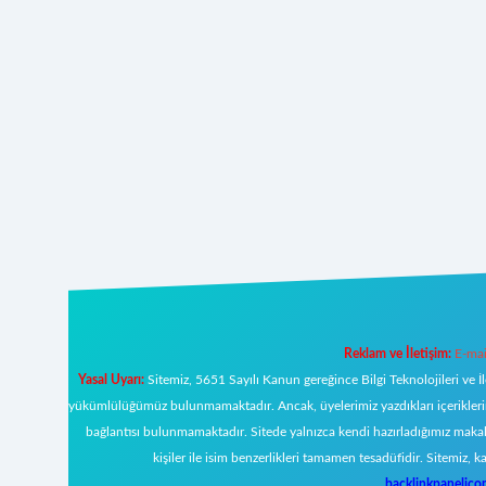
Reklam ve İletişim:
E-mai
Yasal Uyarı:
Sitemiz, 5651 Sayılı Kanun gereğince Bilgi Teknolojileri ve İ
yükümlülüğümüz bulunmamaktadır. Ancak, üyelerimiz yazdıkları içeriklerin s
bağlantısı bulunmamaktadır. Sitede yalnızca kendi hazırladığımız makal
kişiler ile isim benzerlikleri tamamen tesadüfidir. Sitemi
backlinkpanelic