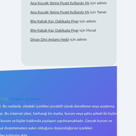
Ana Kucağı Yerine Puset Kullanılır Mı
için
admin
Ana Kucağı Yerine Puset Kullanılır Mı
için
Tamer
Blw Kabak Kaç Dakikada Pişer
için
admin
Blw Kabak Kaç Dakikada Pişer
için
Murat
Divan Dini Anlamı Nedir
için
admin
0 726
Telegram: @karabul
 Bu nedenle, sitedeki içerikleri proaktif olarak denetleme veya araştırma
Bu internet sitesi, herhangi bir marka, kurum veya şahıs şirketi ile hiçbir
çek kurum ve kişiler hakkında paylaşım yapılmamaktadır. Gerçek kurum ve
asal düzenlemelere aykırı olduğunu düşündüğünüz içerikleri,
den kaldırılacaktır.