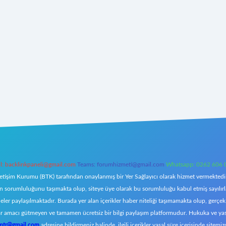
l:
backlinkpaneli@gmail.com
Teams:
forumhizmeti@gmail.com
Whatsapp: 0262 606 
letişim Kurumu (BTK) tarafından onaylanmış bir Yer Sağlayıcı olarak hizmet vermektedir.
orumluluğunu taşımakta olup, siteye üye olarak bu sorumluluğu kabul etmiş sayılırlar. 
eler paylaşılmaktadır. Burada yer alan içerikler haber niteliği taşımamakta olup, ger
z, kar amacı gütmeyen ve tamamen ücretsiz bir bilgi paylaşım platformudur. Hukuka ve y
omtr@gmail.com
adresine bildirmeniz halinde, ilgili içerikler yasal süre içerisinde sitemiz