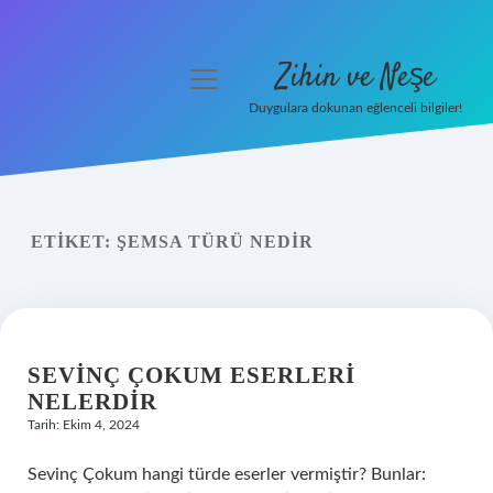
Zihin ve Neşe
menüyü
aç
Duygulara dokunan eğlenceli bilgiler!
Anasayfa
Gizlilik Politikası
ETIKET:
ŞEMSA TÜRÜ NEDIR
Yasal Uyarı
Hakkımızda
SEVINÇ ÇOKUM ESERLERI
NELERDIR
Tarih: Ekim 4, 2024
Sevinç Çokum hangi türde eserler vermiştir? Bunlar: