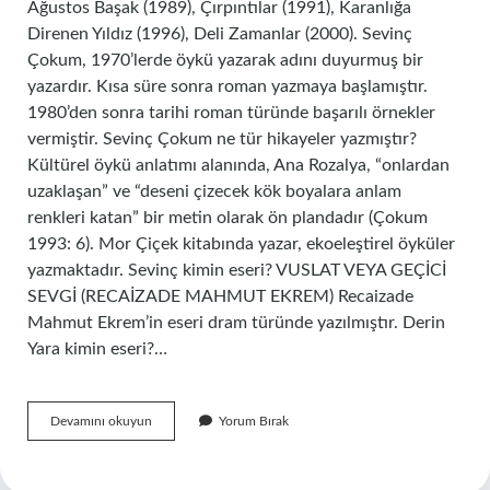
Ağustos Başak (1989), Çırpıntılar (1991), Karanlığa
Direnen Yıldız (1996), Deli Zamanlar (2000). Sevinç
Çokum, 1970’lerde öykü yazarak adını duyurmuş bir
yazardır. Kısa süre sonra roman yazmaya başlamıştır.
1980’den sonra tarihi roman türünde başarılı örnekler
vermiştir. Sevinç Çokum ne tür hikayeler yazmıştır?
Kültürel öykü anlatımı alanında, Ana Rozalya, “onlardan
uzaklaşan” ve “deseni çizecek kök boyalara anlam
renkleri katan” bir metin olarak ön plandadır (Çokum
1993: 6). Mor Çiçek kitabında yazar, ekoeleştirel öyküler
yazmaktadır. Sevinç kimin eseri? VUSLAT VEYA GEÇİCİ
SEVGİ (RECAİZADE MAHMUT EKREM) Recaizade
Mahmut Ekrem’in eseri dram türünde yazılmıştır. Derin
Yara kimin eseri?…
Sevinç
Devamını okuyun
Yorum Bırak
Çokum
Eserleri
Nelerdir