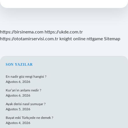
Hangi
Dönemde
Kullanılmıştır
https://birsinema.com
https://ukde.com.tr
https://ototamirservisi.com.tr
knight online
nttgame
Sitemap
SIDEBAR
SON YAZILAR
En nadir göz rengi hangisi ?
Ağustos 6, 2026
Kur’an’ın anlamı nedir ?
Ağustos 6, 2026
Ayak derisi nasıl yumuşar ?
Ağustos 5, 2026
Bayat eski Türkçede ne demek ?
Ağustos 4, 2026