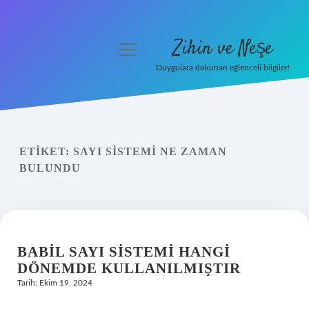
Zihin ve Neşe
menüyü
aç
Duygulara dokunan eğlenceli bilgiler!
Anasayfa
Gizlilik Politikası
ETIKET:
SAYI SISTEMI NE ZAMAN
Yasal Uyarı
BULUNDU
Hakkımızda
BABIL SAYI SISTEMI HANGI
DÖNEMDE KULLANILMIŞTIR
Tarih: Ekim 19, 2024