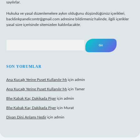
sayılırlar.
Hukuka ve yasal düzenlemelere aykırı olduğunu düşündüğünüz içerikleri,
backlinkpanelicomtr@gmail.com
adresine bildirmeniz halinde, ilgili içerikler
yasal süre içerisinde sitemizden kaldırılacaktır.
Arama
SON YORUMLAR
Ana Kucağı Yerine Puset Kullanılır Mı
için
admin
Ana Kucağı Yerine Puset Kullanılır Mı
için
Tamer
Blw Kabak Kaç Dakikada Pişer
için
admin
Blw Kabak Kaç Dakikada Pişer
için
Murat
Divan Dini Anlamı Nedir
için
admin