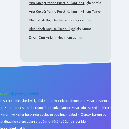
Ana Kucağı Yerine Puset Kullanılır Mı
için
admin
Ana Kucağı Yerine Puset Kullanılır Mı
için
Tamer
Blw Kabak Kaç Dakikada Pişer
için
admin
Blw Kabak Kaç Dakikada Pişer
için
Murat
Divan Dini Anlamı Nedir
için
admin
0 726
Telegram: @karabul
 Bu nedenle, sitedeki içerikleri proaktif olarak denetleme veya araştırma
Bu internet sitesi, herhangi bir marka, kurum veya şahıs şirketi ile hiçbir
çek kurum ve kişiler hakkında paylaşım yapılmamaktadır. Gerçek kurum ve
asal düzenlemelere aykırı olduğunu düşündüğünüz içerikleri,
den kaldırılacaktır.