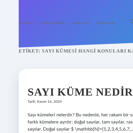
Anasayfa
Gizlilik Politikası
Yasal Uyarı
Hakkımızda
ETIKET:
SAYI KÜMESI HANGI KONULARI 
SAYI KÜME NEDIR
Tarih: Kasım 16, 2024
Sayı kümeleri nelerdir? Bu nedenle, her rakam bir sa
farklı kümelere ayrılır: doğal sayılar, tam sayılar, ra
sayılar. Doğal sayılar $ \mathbb{N}={1,2,3,4,5,6,7,…}