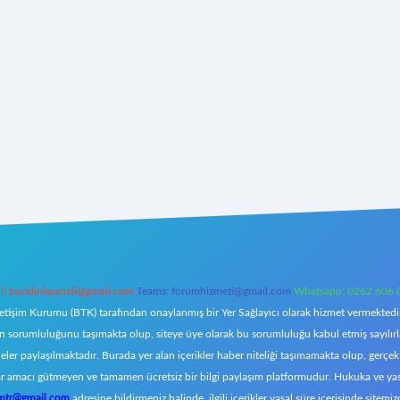
l:
backlinkpaneli@gmail.com
Teams:
forumhizmeti@gmail.com
Whatsapp: 0262 606 
letişim Kurumu (BTK) tarafından onaylanmış bir Yer Sağlayıcı olarak hizmet vermektedir.
orumluluğunu taşımakta olup, siteye üye olarak bu sorumluluğu kabul etmiş sayılırlar. 
eler paylaşılmaktadır. Burada yer alan içerikler haber niteliği taşımamakta olup, ger
z, kar amacı gütmeyen ve tamamen ücretsiz bir bilgi paylaşım platformudur. Hukuka ve y
omtr@gmail.com
adresine bildirmeniz halinde, ilgili içerikler yasal süre içerisinde sitemiz