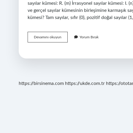
sayılar kümesi: R. (m) İrrasyonel sayılar kümesi: I. 
ve gerçel sayılar kümesinin birleşimine karmaşık say
kümesi? Tam sayılar, sıfır (0), pozitif doğal sayılar (
Sayı
Devamını okuyun
Yorum Bırak
Küme
Nedir
https://birsinema.com
https://ukde.com.tr
https://otota