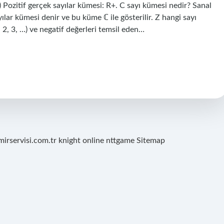
(n) Pozitif gerçek sayılar kümesi: R+. C sayı kümesi nedir? Sanal
ılar kümesi denir ve bu küme ℂ ile gösterilir. Z hangi sayı
1, 2, 3, …) ve negatif değerleri temsil eden…
mirservisi.com.tr
knight online
nttgame
Sitemap