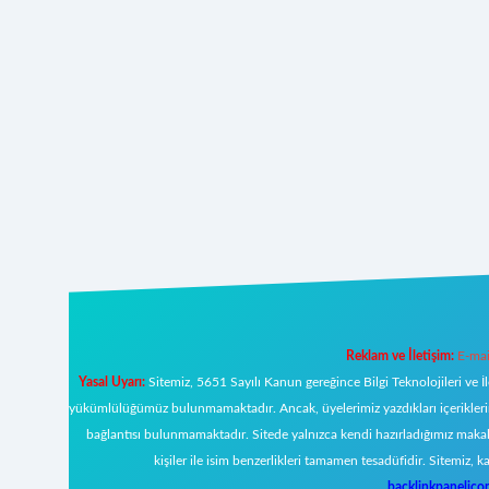
Reklam ve İletişim:
E-mai
Yasal Uyarı:
Sitemiz, 5651 Sayılı Kanun gereğince Bilgi Teknolojileri ve İ
yükümlülüğümüz bulunmamaktadır. Ancak, üyelerimiz yazdıkları içeriklerin s
bağlantısı bulunmamaktadır. Sitede yalnızca kendi hazırladığımız makal
kişiler ile isim benzerlikleri tamamen tesadüfidir. Sitemi
backlinkpanelic