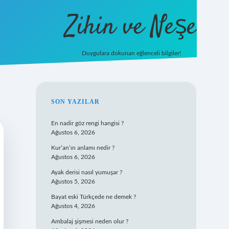
Zihin ve Neşe
Duygulara dokunan eğlenceli bilgiler!
hiltonbet giriş
SIDEBAR
SON YAZILAR
En nadir göz rengi hangisi ?
Ağustos 6, 2026
Kur’an’ın anlamı nedir ?
Ağustos 6, 2026
Ayak derisi nasıl yumuşar ?
Ağustos 5, 2026
Bayat eski Türkçede ne demek ?
Ağustos 4, 2026
Ambalaj şişmesi neden olur ?