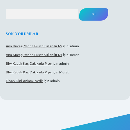
Arama
SON YORUMLAR
Ana Kucağı Yerine Puset Kullanılır Mı
için
admin
Ana Kucağı Yerine Puset Kullanılır Mı
için
Tamer
Blw Kabak Kaç Dakikada Pişer
için
admin
Blw Kabak Kaç Dakikada Pişer
için
Murat
Divan Dini Anlamı Nedir
için
admin
et giriş