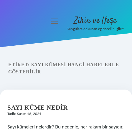
Zihin ve Neşe
menüyü
aç
Duygulara dokunan eğlenceli bilgiler!
Anasayfa
Gizlilik Politikası
ETIKET:
SAYI KÜMESI HANGI HARFLERLE
Yasal Uyarı
GÖSTERILIR
Hakkımızda
SAYI KÜME NEDIR
Tarih: Kasım 16, 2024
Sayı kümeleri nelerdir? Bu nedenle, her rakam bir sayıdır,