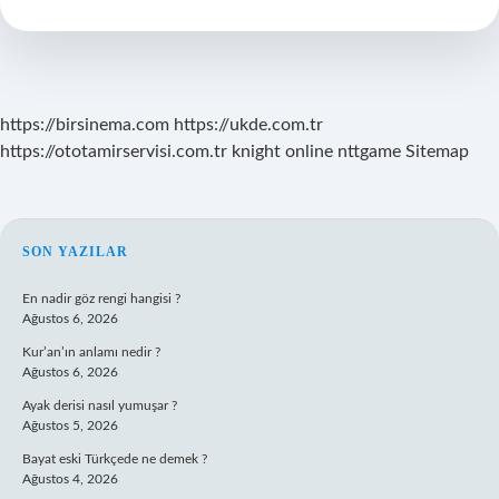
Hesaplanır
Mı
https://birsinema.com
https://ukde.com.tr
https://ototamirservisi.com.tr
knight online
nttgame
Sitemap
SIDEBAR
SON YAZILAR
En nadir göz rengi hangisi ?
Ağustos 6, 2026
Kur’an’ın anlamı nedir ?
Ağustos 6, 2026
Ayak derisi nasıl yumuşar ?
Ağustos 5, 2026
Bayat eski Türkçede ne demek ?
Ağustos 4, 2026