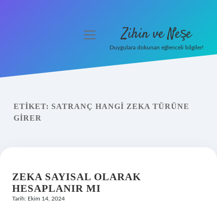
Zihin ve Neşe
menüyü
aç
Duygulara dokunan eğlenceli bilgiler!
Anasayfa
Gizlilik Politikası
ETIKET:
SATRANÇ HANGI ZEKA TÜRÜNE
Yasal Uyarı
GIRER
Hakkımızda
ZEKA SAYISAL OLARAK
HESAPLANIR MI
Tarih: Ekim 14, 2024