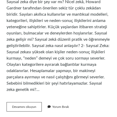
Sayısal zeka diye bir şey var mı? Nicel zekâ, Howard
Gardner tarafından önerilen sekiz tür çoklu zekâdan
biridir. Sayıları akıllıca kullanırlar ve mantıksal modelleri,
kategorileri, ilişkileri ve neden-sonuç ilişkilerini anlama
yeteneğine sahiptirler. Küçük yaşlardan itibaren strateji
oyunları, bulmacalar ve deneylerden hoşlanırlar. Sayısal
zeka gelişir mi? Sayısal zekâ düzenli pratik ve öğrenmeyle
geliştirilebilir. Sayısal zeka nasıl anlaşılır? 2- Sayısal Zeka:
Sayısal zekası yüksek olan kişiler neden-sonuç ilişkileri
kurmayı, “neden” demeyi ve çok soru sormayı severler.
Olayları kategorilere ayırarak bağlantılar kurmaya
odaklanırlar. Hesaplamalar yapmayı, bir makineyi
parçalara ayırmayı ve nasıl çalıştığını görmeyi severler.
Sebebini bilmedikleri bir şeyi hatırlayamazlar. Sayısal
zeka genetik mi?…
Zeka
Devamını okuyun
Yorum Bırak
Sayısal
Olarak