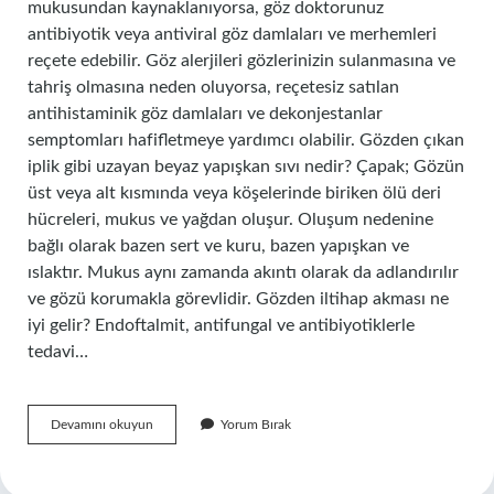
mukusundan kaynaklanıyorsa, göz doktorunuz
antibiyotik veya antiviral göz damlaları ve merhemleri
reçete edebilir. Göz alerjileri gözlerinizin sulanmasına ve
tahriş olmasına neden oluyorsa, reçetesiz satılan
antihistaminik göz damlaları ve dekonjestanlar
semptomları hafifletmeye yardımcı olabilir. Gözden çıkan
iplik gibi uzayan beyaz yapışkan sıvı nedir? Çapak; Gözün
üst veya alt kısmında veya köşelerinde biriken ölü deri
hücreleri, mukus ve yağdan oluşur. Oluşum nedenine
bağlı olarak bazen sert ve kuru, bazen yapışkan ve
ıslaktır. Mukus aynı zamanda akıntı olarak da adlandırılır
ve gözü korumakla görevlidir. Gözden iltihap akması ne
iyi gelir? Endoftalmit, antifungal ve antibiyotiklerle
tedavi…
Gözden
Devamını okuyun
Yorum Bırak
Sümüksü
Sıvı
Gelmesi