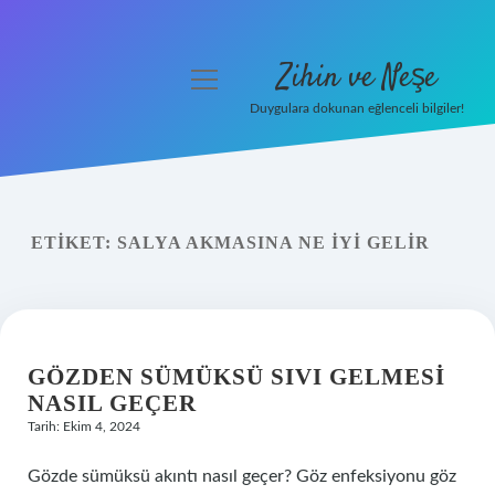
Zihin ve Neşe
menüyü
aç
Duygulara dokunan eğlenceli bilgiler!
Anasayfa
Gizlilik Politikası
ETIKET:
SALYA AKMASINA NE IYI GELIR
Yasal Uyarı
Hakkımızda
GÖZDEN SÜMÜKSÜ SIVI GELMESI
NASIL GEÇER
Tarih: Ekim 4, 2024
Gözde sümüksü akıntı nasıl geçer? Göz enfeksiyonu göz