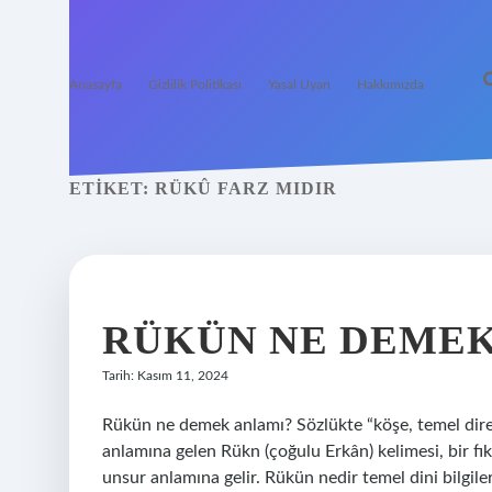
Anasayfa
Gizlilik Politikası
Yasal Uyarı
Hakkımızda
ETIKET:
RÜKÛ FARZ MIDIR
RÜKÜN NE DEMEK
Tarih: Kasım 11, 2024
Rükün ne demek anlamı? Sözlükte “köşe, temel direk
anlamına gelen Rükn (çoğulu Erkân) kelimesi, bir fıkı
unsur anlamına gelir. Rükün nedir temel dini bilgil