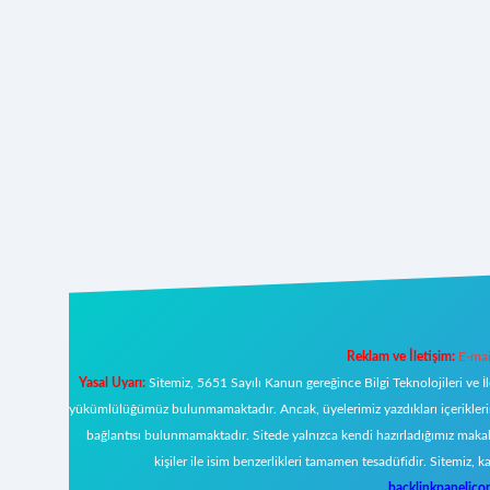
Reklam ve İletişim:
E-mai
Yasal Uyarı:
Sitemiz, 5651 Sayılı Kanun gereğince Bilgi Teknolojileri ve İ
yükümlülüğümüz bulunmamaktadır. Ancak, üyelerimiz yazdıkları içeriklerin s
bağlantısı bulunmamaktadır. Sitede yalnızca kendi hazırladığımız makal
kişiler ile isim benzerlikleri tamamen tesadüfidir. Sitemi
backlinkpanelic