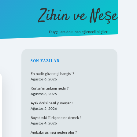
Zihin ve Neşe
Duygulara dokunan eğlenceli bilgiler!
hiltonbet gir
SIDEBAR
SON YAZILAR
En nadir göz rengi hangisi ?
Ağustos 6, 2026
Kur’an’ın anlamı nedir ?
Ağustos 6, 2026
Ayak derisi nasıl yumuşar ?
Ağustos 5, 2026
Bayat eski Türkçede ne demek ?
Ağustos 4, 2026
Ambalaj şişmesi neden olur ?