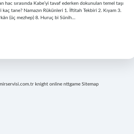
 olan hac sırasında Kabe’yi tavaf ederken dokunulan temel taşı
i kaç tane? Namazın Rükünleri 1. İftitah Tekbiri 2. Kıyam 3.
 Erkân (üç mezhep) 8. Huruç bi Sünih…
mirservisi.com.tr
knight online
nttgame
Sitemap