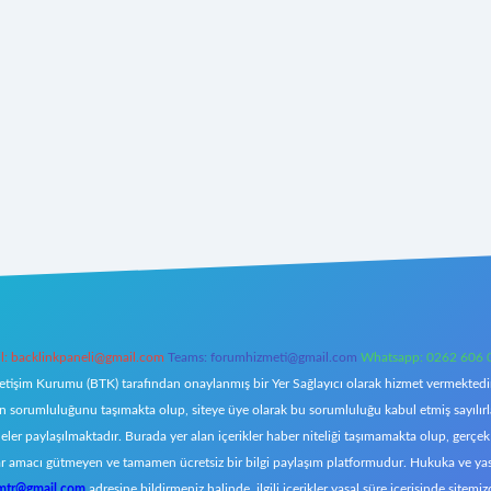
l:
backlinkpaneli@gmail.com
Teams:
forumhizmeti@gmail.com
Whatsapp: 0262 606 
letişim Kurumu (BTK) tarafından onaylanmış bir Yer Sağlayıcı olarak hizmet vermektedir.
orumluluğunu taşımakta olup, siteye üye olarak bu sorumluluğu kabul etmiş sayılırlar. 
eler paylaşılmaktadır. Burada yer alan içerikler haber niteliği taşımamakta olup, ger
z, kar amacı gütmeyen ve tamamen ücretsiz bir bilgi paylaşım platformudur. Hukuka ve y
omtr@gmail.com
adresine bildirmeniz halinde, ilgili içerikler yasal süre içerisinde sitemiz