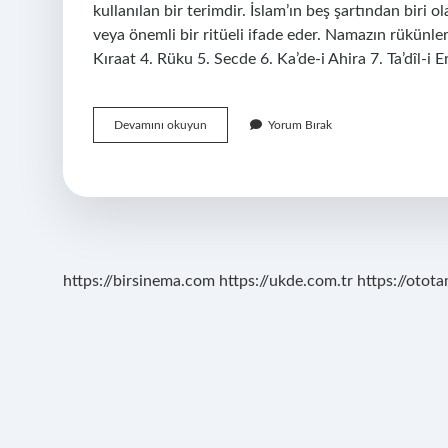
kullanılan bir terimdir. İslam’ın beş şartından biri
veya önemli bir ritüeli ifade eder. Namazın rükünler
Kıraat 4. Rüku 5. Secde 6. Ka’de-i Ahira 7. Ta’dîl-i
Rükün
Devamını okuyun
Yorum Bırak
Ne
Demek
Tdk
https://birsinema.com
https://ukde.com.tr
https://otota