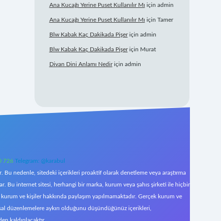
Ana Kucağı Yerine Puset Kullanılır Mı
için
admin
Ana Kucağı Yerine Puset Kullanılır Mı
için
Tamer
Blw Kabak Kaç Dakikada Pişer
için
admin
Blw Kabak Kaç Dakikada Pişer
için
Murat
Divan Dini Anlamı Nedir
için
admin
0 726
Telegram: @karabul
 Bu nedenle, sitedeki içerikleri proaktif olarak denetleme veya araştırma
Bu internet sitesi, herhangi bir marka, kurum veya şahıs şirketi ile hiçbir
çek kurum ve kişiler hakkında paylaşım yapılmamaktadır. Gerçek kurum ve
asal düzenlemelere aykırı olduğunu düşündüğünüz içerikleri,
den kaldırılacaktır.