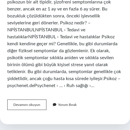
psikozun bir alt tipidir, şizofreni semptomlarına çok
benzer, ancak en az 1 ay ve en fazla 6 ay sürer. Bu
bozukluk çözüldükten sonra, önceki işlevsellik
seviyelerine geri dönerler. Psikoz nedir? –
NPİSTANBULNPİSTANBUL › Tedavi ve
hastalıklarNPİSTANBUL › Tedavi ve hastalıklar Psikoz
kendi kendine geçer mi? Genellikle, bu gibi durumlarda
diğer fiziksel semptomlar da gözlemlenir. Ek olarak,
psikotik semptomlar sıklıkla aniden ve sıklıkla sevilen
birinin ölümü gibi büyük kişisel strese yanıt olarak
tetiklenir. Bu gibi durumlarda, semptomlar genellikle çok
şiddetlidir, ancak çoğu hasta kısa sürede iyileşir.Psikoz –
psychenet.dePsychenet › … › Ruh sağlığı ›…
Psikoz
Devamını okuyun
Yorum Bırak
Ne
Kadar
Sürer