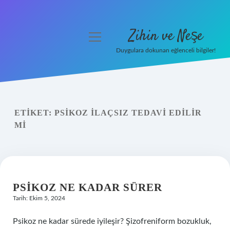
Zihin ve Neşe
menüyü
aç
Duygulara dokunan eğlenceli bilgiler!
Anasayfa
Gizlilik Politikası
ETIKET:
PSIKOZ ILAÇSIZ TEDAVI EDILIR
Yasal Uyarı
MI
Hakkımızda
PSIKOZ NE KADAR SÜRER
Tarih: Ekim 5, 2024
Psikoz ne kadar sürede iyileşir? Şizofreniform bozukluk,