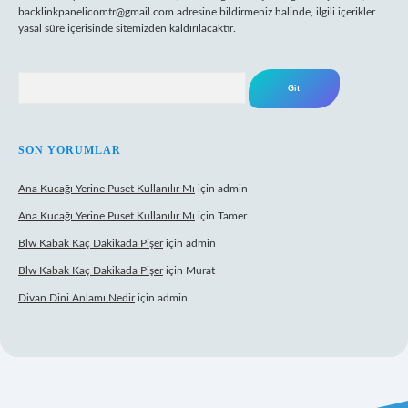
backlinkpanelicomtr@gmail.com
adresine bildirmeniz halinde, ilgili içerikler
yasal süre içerisinde sitemizden kaldırılacaktır.
Arama
SON YORUMLAR
Ana Kucağı Yerine Puset Kullanılır Mı
için
admin
Ana Kucağı Yerine Puset Kullanılır Mı
için
Tamer
Blw Kabak Kaç Dakikada Pişer
için
admin
Blw Kabak Kaç Dakikada Pişer
için
Murat
Divan Dini Anlamı Nedir
için
admin