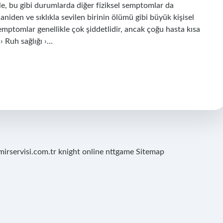
le, bu gibi durumlarda diğer fiziksel semptomlar da
aniden ve sıklıkla sevilen birinin ölümü gibi büyük kişisel
semptomlar genellikle çok şiddetlidir, ancak çoğu hasta kısa
› Ruh sağlığı ›…
mirservisi.com.tr
knight online
nttgame
Sitemap