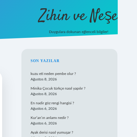
Zihin ve Neşe
Duygulara dokunan eğlenceli bilgiler!
hiltonbet giriş
SIDEBAR
SON YAZILAR
kuzu eti neden pembe olur ?
Ağustos 8, 2026
Minika Çocuk türkçe nasıl yapılır ?
Ağustos 8, 2026
En nadir göz rengi hangisi ?
Ağustos 6, 2026
Kur’an’ın anlamı nedir ?
Ağustos 6, 2026
Ayak derisi nasıl yumuşar ?