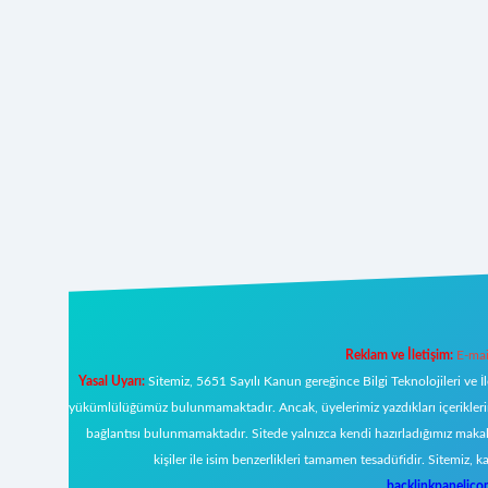
Reklam ve İletişim:
E-mai
Yasal Uyarı:
Sitemiz, 5651 Sayılı Kanun gereğince Bilgi Teknolojileri ve İ
yükümlülüğümüz bulunmamaktadır. Ancak, üyelerimiz yazdıkları içeriklerin s
bağlantısı bulunmamaktadır. Sitede yalnızca kendi hazırladığımız makal
kişiler ile isim benzerlikleri tamamen tesadüfidir. Sitemi
backlinkpanelic