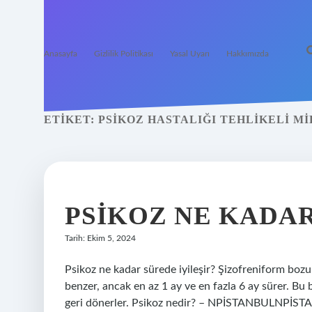
Anasayfa
Gizlilik Politikası
Yasal Uyarı
Hakkımızda
ETIKET:
PSIKOZ HASTALIĞI TEHLIKELI MI
PSIKOZ NE KADA
Tarih: Ekim 5, 2024
Psikoz ne kadar sürede iyileşir? Şizofreniform bozuk
benzer, ancak en az 1 ay ve en fazla 6 ay sürer. Bu 
geri dönerler. Psikoz nedir? – NPİSTANBULNPİSTA