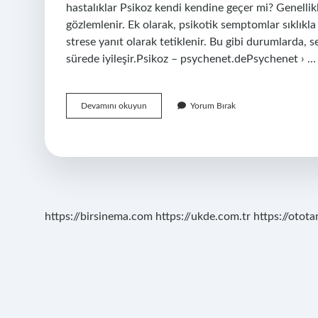
hastalıklar Psikoz kendi kendine geçer mi? Genellik
gözlemlenir. Ek olarak, psikotik semptomlar sıklıkla 
strese yanıt olarak tetiklenir. Bu gibi durumlarda, 
sürede iyileşir.Psikoz – psychenet.dePsychenet › … 
Psikoz
Devamını okuyun
Yorum Bırak
Ne
Kadar
Sürer
https://birsinema.com
https://ukde.com.tr
https://otota