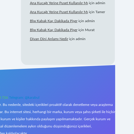
Ana Kucağı Yerine Puset Kullanılır Mı
için
admin
Ana Kucağı Yerine Puset Kullanılır Mı
için
Tamer
Blw Kabak Kaç Dakikada Pişer
için
admin
Blw Kabak Kaç Dakikada Pişer
için
Murat
Divan Dini Anlamı Nedir
için
admin
0 726
Telegram: @karabul
 Bu nedenle, sitedeki içerikleri proaktif olarak denetleme veya araştırma
Bu internet sitesi, herhangi bir marka, kurum veya şahıs şirketi ile hiçbir
çek kurum ve kişiler hakkında paylaşım yapılmamaktadır. Gerçek kurum ve
asal düzenlemelere aykırı olduğunu düşündüğünüz içerikleri,
den kaldırılacaktır.