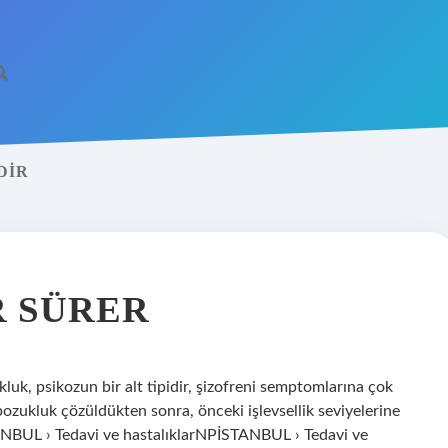
DIR
R SÜRER
luk, psikozun bir alt tipidir, şizofreni semptomlarına çok
bozukluk çözüldükten sonra, önceki işlevsellik seviyelerine
NBUL › Tedavi ve hastalıklarNPİSTANBUL › Tedavi ve