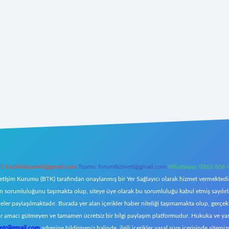
l:
backlinkpaneli@gmail.com
Teams:
forumhizmeti@gmail.com
Whatsapp: 0262 606 
letişim Kurumu (BTK) tarafından onaylanmış bir Yer Sağlayıcı olarak hizmet vermektedir.
orumluluğunu taşımakta olup, siteye üye olarak bu sorumluluğu kabul etmiş sayılırlar. 
eler paylaşılmaktadır. Burada yer alan içerikler haber niteliği taşımamakta olup, ger
z, kar amacı gütmeyen ve tamamen ücretsiz bir bilgi paylaşım platformudur. Hukuka ve y
omtr@gmail.com
adresine bildirmeniz halinde, ilgili içerikler yasal süre içerisinde sitemiz