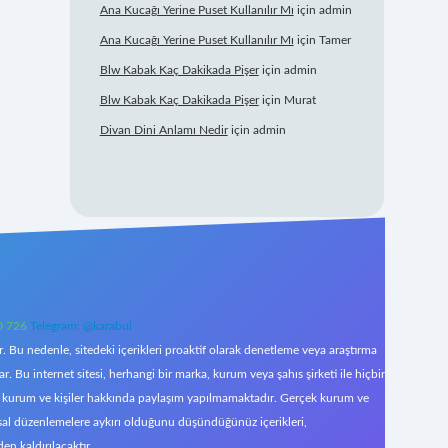
Ana Kucağı Yerine Puset Kullanılır Mı
için
admin
Ana Kucağı Yerine Puset Kullanılır Mı
için
Tamer
Blw Kabak Kaç Dakikada Pişer
için
admin
Blw Kabak Kaç Dakikada Pişer
için
Murat
Divan Dini Anlamı Nedir
için
admin
0 726
Telegram: @karabul
 Bu nedenle, sitedeki içerikleri proaktif olarak denetleme veya araştırma
Bu internet sitesi, herhangi bir marka, kurum veya şahıs şirketi ile hiçbir
çek kurum ve kişiler hakkında paylaşım yapılmamaktadır. Gerçek kurum ve
asal düzenlemelere aykırı olduğunu düşündüğünüz içerikleri,
den kaldırılacaktır.