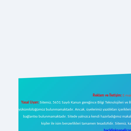
Reklam ve İletişim:
E-mai
Yasal Uyarı:
Sitemiz, 5651 Sayılı Kanun gereğince Bilgi Teknolojileri ve İ
yükümlülüğümüz bulunmamaktadır. Ancak, üyelerimiz yazdıkları içeriklerin s
bağlantısı bulunmamaktadır. Sitede yalnızca kendi hazırladığımız makal
kişiler ile isim benzerlikleri tamamen tesadüfidir. Sitemi
backlinkpanelic