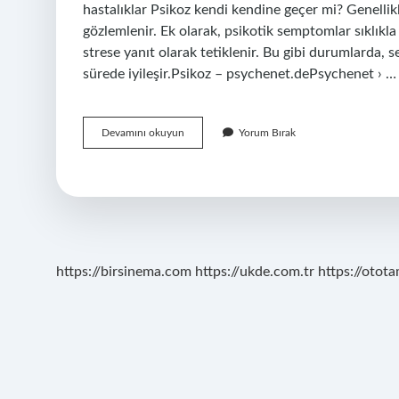
hastalıklar Psikoz kendi kendine geçer mi? Genellik
gözlemlenir. Ek olarak, psikotik semptomlar sıklıkla 
strese yanıt olarak tetiklenir. Bu gibi durumlarda, 
sürede iyileşir.Psikoz – psychenet.dePsychenet › … 
Psikoz
Devamını okuyun
Yorum Bırak
Ne
Kadar
Sürer
https://birsinema.com
https://ukde.com.tr
https://otota