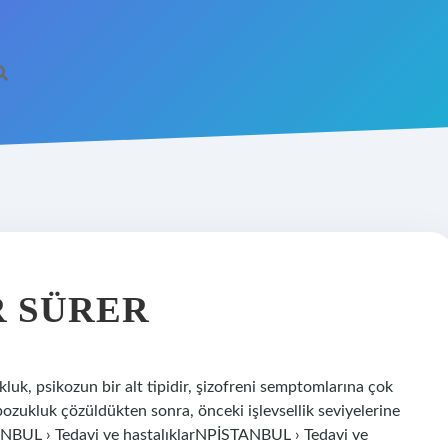
R SÜRER
luk, psikozun bir alt tipidir, şizofreni semptomlarına çok
bozukluk çözüldükten sonra, önceki işlevsellik seviyelerine
NBUL › Tedavi ve hastalıklarNPİSTANBUL › Tedavi ve