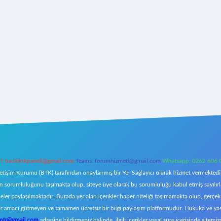
l:
backlinkpaneli@gmail.com
Teams:
forumhizmeti@gmail.com
Whatsapp: 0262 606 
letişim Kurumu (BTK) tarafından onaylanmış bir Yer Sağlayıcı olarak hizmet vermektedir.
orumluluğunu taşımakta olup, siteye üye olarak bu sorumluluğu kabul etmiş sayılırlar. 
eler paylaşılmaktadır. Burada yer alan içerikler haber niteliği taşımamakta olup, ger
z, kar amacı gütmeyen ve tamamen ücretsiz bir bilgi paylaşım platformudur. Hukuka ve y
omtr@gmail.com
adresine bildirmeniz halinde, ilgili içerikler yasal süre içerisinde sitemiz