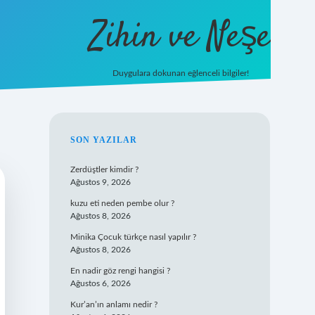
Zihin ve Neşe
Duygulara dokunan eğlenceli bilgiler!
hiltonbet giriş
SIDEBAR
SON YAZILAR
Zerdüştler kimdir ?
Ağustos 9, 2026
kuzu eti neden pembe olur ?
Ağustos 8, 2026
Minika Çocuk türkçe nasıl yapılır ?
Ağustos 8, 2026
En nadir göz rengi hangisi ?
Ağustos 6, 2026
Kur’an’ın anlamı nedir ?