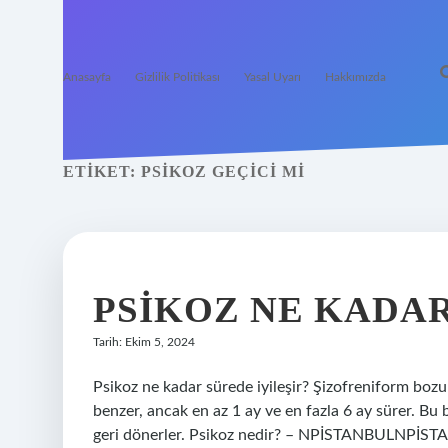
Anasayfa
Gizlilik Politikası
Yasal Uyarı
Hakkımızda
ETIKET:
PSIKOZ GEÇICI MI
PSIKOZ NE KADA
Tarih: Ekim 5, 2024
Psikoz ne kadar sürede iyileşir? Şizofreniform bozuk
benzer, ancak en az 1 ay ve en fazla 6 ay sürer. Bu 
geri dönerler. Psikoz nedir? – NPİSTANBULNPİSTA