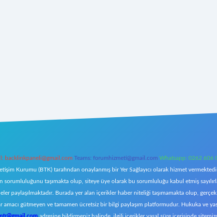
l:
backlinkpaneli@gmail.com
Teams:
forumhizmeti@gmail.com
Whatsapp: 0262 606 
letişim Kurumu (BTK) tarafından onaylanmış bir Yer Sağlayıcı olarak hizmet vermektedir.
orumluluğunu taşımakta olup, siteye üye olarak bu sorumluluğu kabul etmiş sayılırlar. 
eler paylaşılmaktadır. Burada yer alan içerikler haber niteliği taşımamakta olup, ger
z, kar amacı gütmeyen ve tamamen ücretsiz bir bilgi paylaşım platformudur. Hukuka ve y
omtr@gmail.com
adresine bildirmeniz halinde, ilgili içerikler yasal süre içerisinde sitemiz