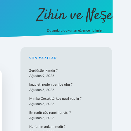
Zihin ve Neşe
Duygulara dokunan eğlenceli bilgiler!
hiltonbet giriş
SIDEBAR
SON YAZILAR
Zerdüştler kimdir ?
Ağustos 9, 2026
kuzu eti neden pembe olur ?
Ağustos 8, 2026
Minika Çocuk türkçe nasıl yapılır ?
Ağustos 8, 2026
En nadir göz rengi hangisi ?
Ağustos 6, 2026
Kur’an’ın anlamı nedir ?