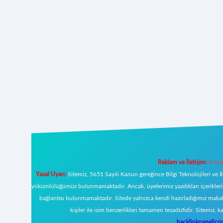
Reklam ve İletişim:
E-mai
Yasal Uyarı:
Sitemiz, 5651 Sayılı Kanun gereğince Bilgi Teknolojileri ve İ
yükümlülüğümüz bulunmamaktadır. Ancak, üyelerimiz yazdıkları içeriklerin s
bağlantısı bulunmamaktadır. Sitede yalnızca kendi hazırladığımız makal
kişiler ile isim benzerlikleri tamamen tesadüfidir. Sitemi
backlinkpanelic