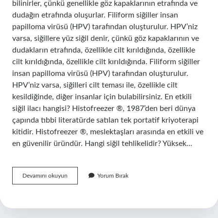
bilinirler, çünkü genellikle göz kapaklarının etrafında ve
dudağın etrafında oluşurlar. Filiform siğiller insan
papilloma virüsü (HPV) tarafından oluşturulur. HPV’niz
varsa, siğillere yüz siğil denir, çünkü göz kapaklarının ve
dudakların etrafında, özellikle cilt kırıldığında, özellikle
cilt kırıldığında, özellikle cilt kırıldığında. Filiform siğiller
insan papilloma virüsü (HPV) tarafından oluşturulur.
HPV’niz varsa, siğilleri cilt teması ile, özellikle cilt
kesildiğinde, diğer insanlar için bulabilirsiniz. En etkili
siğil ilacı hangisi? Histofreezer ®, 1987’den beri dünya
çapında tıbbi literatürde satılan tek portatif kriyoterapi
kitidir. Histofreezer ®, meslektaşları arasında en etkili ve
en güvenilir üründür. Hangi siğil tehlikelidir? Yüksek…
Filiform
Devamını okuyun
Yorum Bırak
Siğil
Nedir