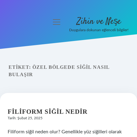
Zihin ve Neşe
menüyü
aç
Duygulara dokunan eğlenceli bilgiler!
Anasayfa
Gizlilik Politikası
ETIKET:
ÖZEL BÖLGEDE SIĞIL NASIL
Yasal Uyarı
BULAŞIR
Hakkımızda
FILIFORM SIĞIL NEDIR
Tarih: Şubat 25, 2025
Filiform siğil neden olur? Genellikle yüz siğilleri olarak