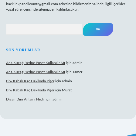
backlinkpanelicomtr@gmail.com
adresine bildirmeniz halinde, ilgili içerikler
yasal süre içerisinde sitemizden kaldırılacaktır.
Arama
SON YORUMLAR
Ana Kucağı Yerine Puset Kullanılır Mı
için
admin
Ana Kucağı Yerine Puset Kullanılır Mı
için
Tamer
Blw Kabak Kaç Dakikada Pişer
için
admin
Blw Kabak Kaç Dakikada Pişer
için
Murat
Divan Dini Anlamı Nedir
için
admin