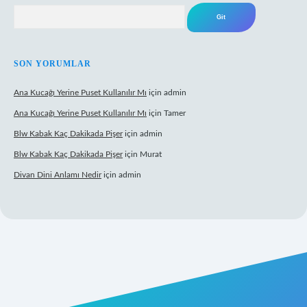
Arama
SON YORUMLAR
Ana Kucağı Yerine Puset Kullanılır Mı
için
admin
Ana Kucağı Yerine Puset Kullanılır Mı
için
Tamer
Blw Kabak Kaç Dakikada Pişer
için
admin
Blw Kabak Kaç Dakikada Pişer
için
Murat
Divan Dini Anlamı Nedir
için
admin
nbet giriş