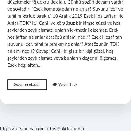
düzeltmeler (!) doğru değildir. Çünkü sözün devamı vardır
ve şöyledir: “Eşek kompostodan ne anlar? Suyunu içer ve
tahılını geride bırakır.” 10 Aralık 2019 Eşek Hos Laftan Ne
Anlar TDK? [1] Cahil ve görgüsüz bir kimse güzel ve hoş
şeylerden zevk alamaz; onların kıymetini ölçemez. Eşek
hoş laftan ne anlar atasözü anlamı nedir? Eşek Hoşaf’tan
(suyunu içer, tahılını bırakır) ne anlar? Atasözünün TDK
anlamı nedir? Cevap: Cahil, bilgisiz bir kişi güzel, hoş
şeylerden zevk alamaz veya bunların değerini ölçemez.
Eşek hoş laftan…
Eşek
Devamını okuyun
Yorum Bırak
Hoşaftan
Ne
Anlar
https://birsinema.com
https://ukde.com.tr