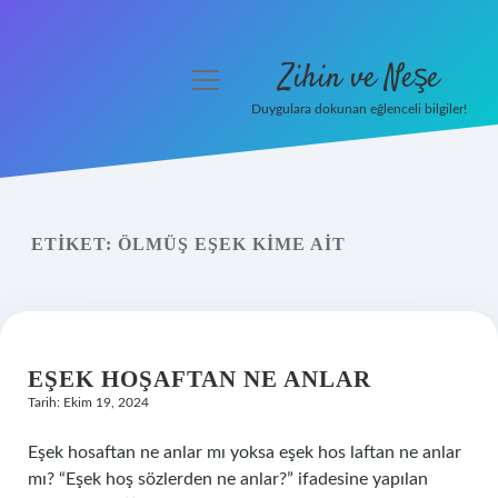
Zihin ve Neşe
menüyü
aç
Duygulara dokunan eğlenceli bilgiler!
Anasayfa
Gizlilik Politikası
ETIKET:
ÖLMÜŞ EŞEK KIME AIT
Yasal Uyarı
Hakkımızda
EŞEK HOŞAFTAN NE ANLAR
Tarih: Ekim 19, 2024
Eşek hosaftan ne anlar mı yoksa eşek hos laftan ne anlar
mı? “Eşek hoş sözlerden ne anlar?” ifadesine yapılan