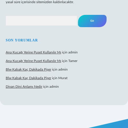
yasal süre içerisinde sitemizden kaldırılacaktır.
Arama
SON YORUMLAR
Ana Kucağı Yerine Puset Kullanılır Mı
için
admin
Ana Kucağı Yerine Puset Kullanılır Mı
için
Tamer
Blw Kabak Kaç Dakikada Pişer
için
admin
Blw Kabak Kaç Dakikada Pişer
için
Murat
Divan Dini Anlamı Nedir
için
admin
t giriş