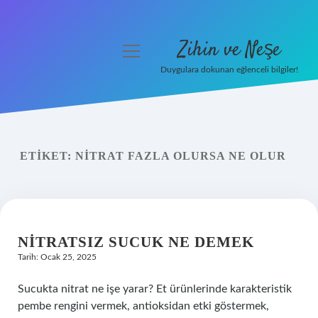
Zihin ve Neşe
menüyü
aç
Duygulara dokunan eğlenceli bilgiler!
Anasayfa
Gizlilik Politikası
ETIKET:
NITRAT FAZLA OLURSA NE OLUR
Yasal Uyarı
Hakkımızda
NITRATSIZ SUCUK NE DEMEK
Tarih: Ocak 25, 2025
Sucukta nitrat ne işe yarar? Et ürünlerinde karakteristik
pembe rengini vermek, antioksidan etki göstermek,