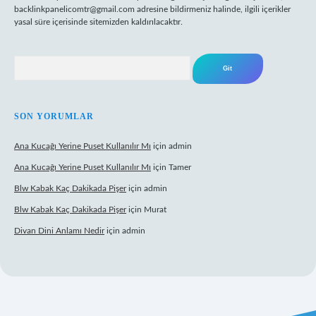
backlinkpanelicomtr@gmail.com
adresine bildirmeniz halinde, ilgili içerikler
yasal süre içerisinde sitemizden kaldırılacaktır.
Arama
SON YORUMLAR
Ana Kucağı Yerine Puset Kullanılır Mı
için
admin
Ana Kucağı Yerine Puset Kullanılır Mı
için
Tamer
Blw Kabak Kaç Dakikada Pişer
için
admin
Blw Kabak Kaç Dakikada Pişer
için
Murat
Divan Dini Anlamı Nedir
için
admin