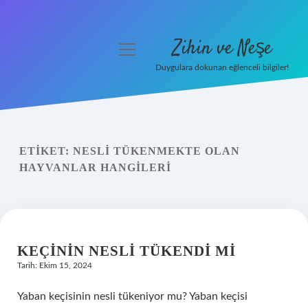
Zihin ve Neşe
menüyü
aç
Duygulara dokunan eğlenceli bilgiler!
Anasayfa
Gizlilik Politikası
ETIKET:
NESLI TÜKENMEKTE OLAN
Yasal Uyarı
HAYVANLAR HANGILERI
Hakkımızda
KEÇININ NESLI TÜKENDI MI
Tarih: Ekim 15, 2024
Yaban keçisinin nesli tükeniyor mu? Yaban keçisi