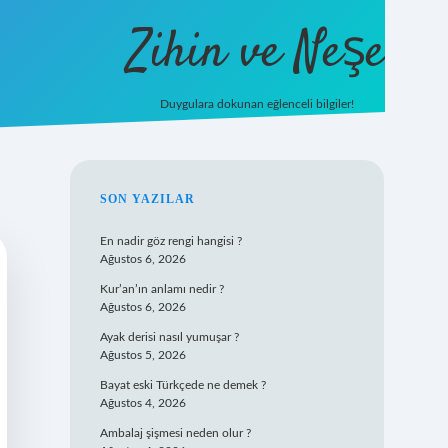
Zihin ve Neşe
Duygulara dokunan eğlenceli bilgiler!
hiltonbet giriş
SIDEBAR
SON YAZILAR
En nadir göz rengi hangisi ?
Ağustos 6, 2026
Kur’an’ın anlamı nedir ?
Ağustos 6, 2026
Ayak derisi nasıl yumuşar ?
Ağustos 5, 2026
Bayat eski Türkçede ne demek ?
Ağustos 4, 2026
Ambalaj şişmesi neden olur ?