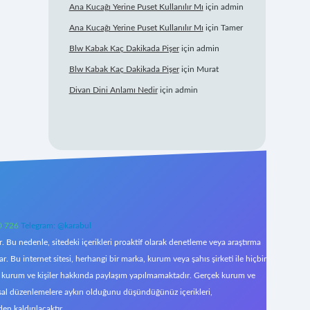
Ana Kucağı Yerine Puset Kullanılır Mı
için
admin
Ana Kucağı Yerine Puset Kullanılır Mı
için
Tamer
Blw Kabak Kaç Dakikada Pişer
için
admin
Blw Kabak Kaç Dakikada Pişer
için
Murat
Divan Dini Anlamı Nedir
için
admin
0 726
Telegram: @karabul
 Bu nedenle, sitedeki içerikleri proaktif olarak denetleme veya araştırma
Bu internet sitesi, herhangi bir marka, kurum veya şahıs şirketi ile hiçbir
çek kurum ve kişiler hakkında paylaşım yapılmamaktadır. Gerçek kurum ve
asal düzenlemelere aykırı olduğunu düşündüğünüz içerikleri,
den kaldırılacaktır.