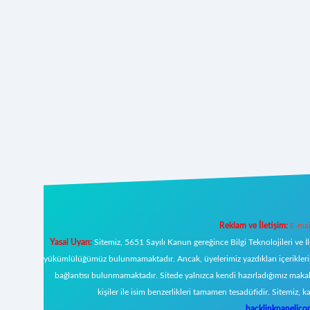
Reklam ve İletişim:
E-mai
Yasal Uyarı:
Sitemiz, 5651 Sayılı Kanun gereğince Bilgi Teknolojileri ve İ
yükümlülüğümüz bulunmamaktadır. Ancak, üyelerimiz yazdıkları içeriklerin s
bağlantısı bulunmamaktadır. Sitede yalnızca kendi hazırladığımız makal
kişiler ile isim benzerlikleri tamamen tesadüfidir. Sitemi
backlinkpanelic