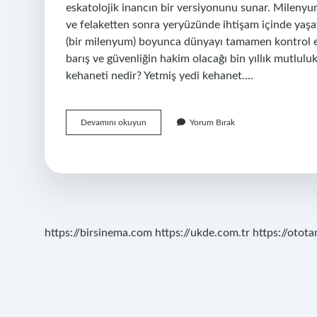
eskatolojik inancın bir versiyonunu sunar. Mileny
ve felaketten sonra yeryüzünde ihtişam içinde yaşay
(bir milenyum) boyunca dünyayı tamamen kontrol e
barış ve güvenliğin hakim olacağı bin yıllık mutlul
kehaneti nedir? Yetmiş yedi kehanet.…
Milenyalizm
Devamını okuyun
Yorum Bırak
Ne
Demek
https://birsinema.com
https://ukde.com.tr
https://otota