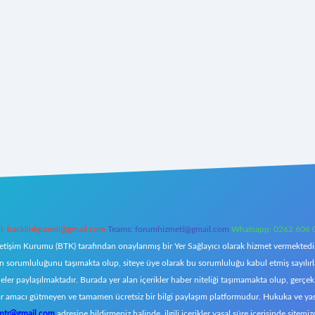
l:
backlinkpaneli@gmail.com
Teams:
forumhizmeti@gmail.com
Whatsapp: 0262 606 
letişim Kurumu (BTK) tarafından onaylanmış bir Yer Sağlayıcı olarak hizmet vermektedir.
orumluluğunu taşımakta olup, siteye üye olarak bu sorumluluğu kabul etmiş sayılırlar. 
eler paylaşılmaktadır. Burada yer alan içerikler haber niteliği taşımamakta olup, ger
z, kar amacı gütmeyen ve tamamen ücretsiz bir bilgi paylaşım platformudur. Hukuka ve y
omtr@gmail.com
adresine bildirmeniz halinde, ilgili içerikler yasal süre içerisinde sitemiz