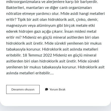
mikroorganizmalara ve alerjenlere karşı bir bariyerdir.
Bakterileri, mantarları ve diğer canlı organizmaları
nötralize etmeye yardımcı olur. Mide asidi hangi metalleri
eritir? Tipik bir asit olan hidroklorik asit, çinko, demir,
magnezyum veya alüminyum gibi birçok metale etki
ederek hidrojen gazı açığa çıkarır. İnsan midesi metal
eritir mi? Mideniz en güçlü mineral asitlerden biri olan
hidroklorik asit üretir. Mide sürekli yenilenen bir mukus
tabakasıyla korunur. Hidroklorik asit aslında metalleri
eritebilir. 18 Temmuz 2022 Mideniz en güçlü mineral
asitlerden biri olan hidroklorik asit üretir. Mide sürekli
yenilenen bir mukus tabakasıyla korunur. Hidroklorik asit
aslında metalleri eritebilir.…
Mide
Devamını okuyun
Yorum Bırak
Asidi
Demir
Eritir
Mi