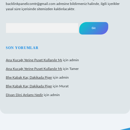
backlinkpanelicomtr@gmail.com
adresine bildirmeniz halinde, ilgili içerikler
yasal süre içerisinde sitemizden kaldırılacaktır.
Arama
SON YORUMLAR
Ana Kucağı Yerine Puset Kullanılır Mı
için
admin
Ana Kucağı Yerine Puset Kullanılır Mı
için
Tamer
Blw Kabak Kaç Dakikada Pişer
için
admin
Blw Kabak Kaç Dakikada Pişer
için
Murat
Divan Dini Anlamı Nedir
için
admin