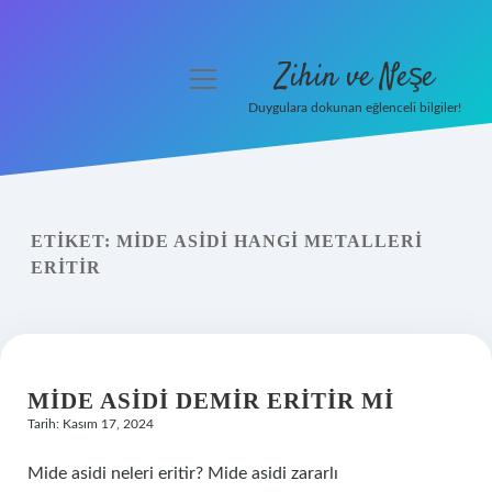
Zihin ve Neşe
menüyü
aç
Duygulara dokunan eğlenceli bilgiler!
Anasayfa
Gizlilik Politikası
ETIKET:
MIDE ASIDI HANGI METALLERI
Yasal Uyarı
ERITIR
Hakkımızda
MIDE ASIDI DEMIR ERITIR MI
Tarih: Kasım 17, 2024
Mide asidi neleri eritir? Mide asidi zararlı