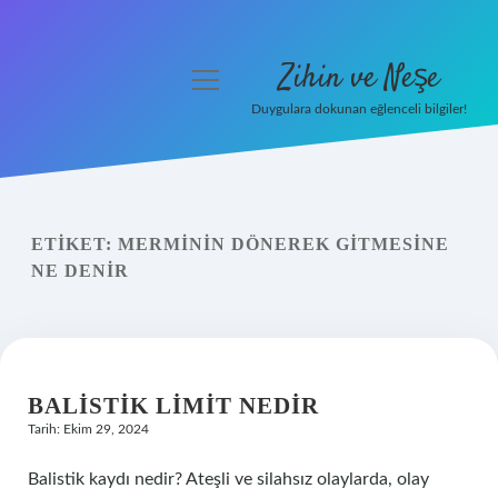
Zihin ve Neşe
menüyü
aç
Duygulara dokunan eğlenceli bilgiler!
Anasayfa
Gizlilik Politikası
ETIKET:
MERMININ DÖNEREK GITMESINE
Yasal Uyarı
NE DENIR
Hakkımızda
BALISTIK LIMIT NEDIR
Tarih: Ekim 29, 2024
Balistik kaydı nedir? Ateşli ve silahsız olaylarda, olay