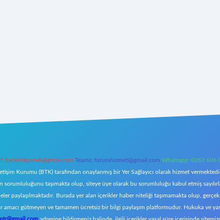
l:
backlinkpaneli@gmail.com
Teams:
forumhizmeti@gmail.com
Whatsapp: 0262 606 
letişim Kurumu (BTK) tarafından onaylanmış bir Yer Sağlayıcı olarak hizmet vermektedir.
orumluluğunu taşımakta olup, siteye üye olarak bu sorumluluğu kabul etmiş sayılırlar. 
eler paylaşılmaktadır. Burada yer alan içerikler haber niteliği taşımamakta olup, ger
z, kar amacı gütmeyen ve tamamen ücretsiz bir bilgi paylaşım platformudur. Hukuka ve y
omtr@gmail.com
adresine bildirmeniz halinde, ilgili içerikler yasal süre içerisinde sitemiz