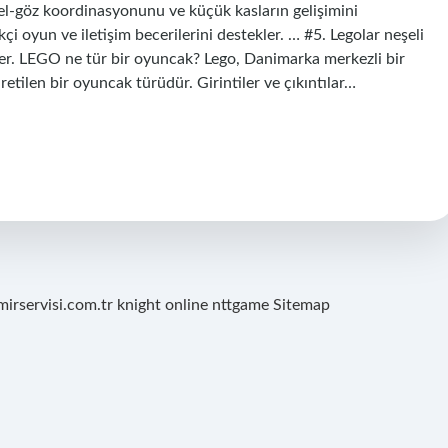
r el-göz koordinasyonunu ve küçük kasların gelişimini
kçi oyun ve iletişim becerilerini destekler. … #5. Legolar neşeli
der. LEGO ne tür bir oyuncak? Lego, Danimarka merkezli bir
tilen bir oyuncak türüdür. Girintiler ve çıkıntılar…
mirservisi.com.tr
knight online
nttgame
Sitemap