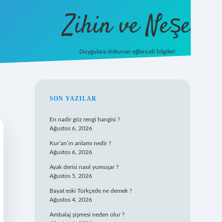
Zihin ve Neşe
Duygulara dokunan eğlenceli bilgiler!
hiltonbet giriş
SIDEBAR
SON YAZILAR
En nadir göz rengi hangisi ?
Ağustos 6, 2026
Kur’an’ın anlamı nedir ?
Ağustos 6, 2026
Ayak derisi nasıl yumuşar ?
Ağustos 5, 2026
Bayat eski Türkçede ne demek ?
Ağustos 4, 2026
Ambalaj şişmesi neden olur ?