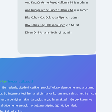
Ana Kucağı Yerine Puset Kullanılır Mı
için
admin
Ana Kucağı Yerine Puset Kullanılır Mı
için
Tamer
Blw Kabak Kaç Dakikada Pişer
için
admin
Blw Kabak Kaç Dakikada Pişer
için
Murat
Divan Dini Anlamı Nedir
için
admin
0 726
Telegram: @karabul
 Bu nedenle, sitedeki içerikleri proaktif olarak denetleme veya araştırma
Bu internet sitesi, herhangi bir marka, kurum veya şahıs şirketi ile hiçbir
çek kurum ve kişiler hakkında paylaşım yapılmamaktadır. Gerçek kurum ve
asal düzenlemelere aykırı olduğunu düşündüğünüz içerikleri,
den kaldırılacaktır.