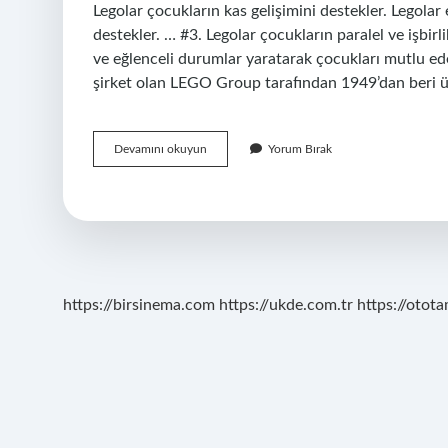
Legolar çocukların kas gelişimini destekler. Legola
destekler. … #3. Legolar çocukların paralel ve işbirli
ve eğlenceli durumlar yaratarak çocukları mutlu e
şirket olan LEGO Group tarafından 1949’dan beri üre
Lego
Devamını okuyun
Yorum Bırak
Oyuncak
Nedir
https://birsinema.com
https://ukde.com.tr
https://otota