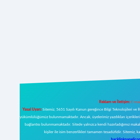
Reklam ve İletişim:
E-mai
Yasal Uyarı:
Sitemiz, 5651 Sayılı Kanun gereğince Bilgi Teknolojileri ve İ
yükümlülüğümüz bulunmamaktadır. Ancak, üyelerimiz yazdıkları içeriklerin s
bağlantısı bulunmamaktadır. Sitede yalnızca kendi hazırladığımız makal
kişiler ile isim benzerlikleri tamamen tesadüfidir. Sitemi
backlinkpanelic