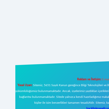
Reklam ve İletişim:
E-mai
Yasal Uyarı:
Sitemiz, 5651 Sayılı Kanun gereğince Bilgi Teknolojileri ve İ
yükümlülüğümüz bulunmamaktadır. Ancak, üyelerimiz yazdıkları içeriklerin s
bağlantısı bulunmamaktadır. Sitede yalnızca kendi hazırladığımız makal
kişiler ile isim benzerlikleri tamamen tesadüfidir. Sitemi
backlinkpanelic