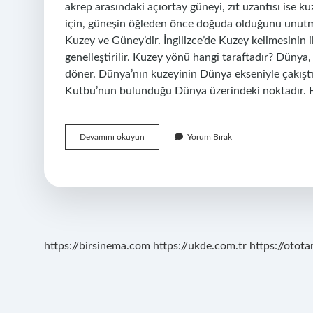
akrep arasındaki açıortay güneyi, zıt uzantısı ise
için, güneşin öğleden önce doğuda olduğunu unutma
Kuzey ve Güney’dir. İngilizce’de Kuzey kelimesinin il
genelleştirilir. Kuzey yönü hangi taraftadır? Dünya, 
döner. Dünya’nın kuzeyinin Dünya ekseniyle çakıştığ
Kutbu’nun bulunduğu Dünya üzerindeki noktadır. Har
Kuzey
Devamını okuyun
Yorum Bırak
Yönü
Hangi
Harfle
Gösterilir
https://birsinema.com
https://ukde.com.tr
https://otota