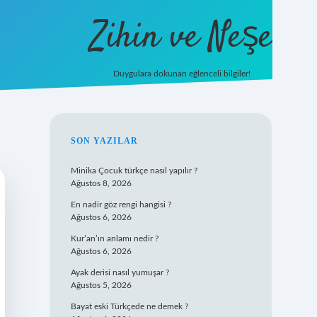
Zihin ve Neşe
Duygulara dokunan eğlenceli bilgiler!
SIDEBAR
SON YAZILAR
Minika Çocuk türkçe nasıl yapılır ?
Ağustos 8, 2026
En nadir göz rengi hangisi ?
Ağustos 6, 2026
Kur’an’ın anlamı nedir ?
Ağustos 6, 2026
Ayak derisi nasıl yumuşar ?
Ağustos 5, 2026
Bayat eski Türkçede ne demek ?