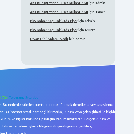
Ana Kucağı Yerine Puset Kullanılır Mı
için
admin
Ana Kucağı Yerine Puset Kullanılır Mı
için
Tamer
Blw Kabak Kaç Dakikada Pişer
için
admin
Blw Kabak Kaç Dakikada Pişer
için
Murat
Divan Dini Anlamı Nedir
için
admin
0 726
Telegram: @karabul
 Bu nedenle, sitedeki içerikleri proaktif olarak denetleme veya araştırma
Bu internet sitesi, herhangi bir marka, kurum veya şahıs şirketi ile hiçbir
çek kurum ve kişiler hakkında paylaşım yapılmamaktadır. Gerçek kurum ve
asal düzenlemelere aykırı olduğunu düşündüğünüz içerikleri,
den kaldırılacaktır.