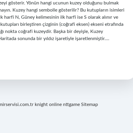
 kuzeyi gösterir. Yönün hangi ucunun kuzey olduğunu bulmak
yın. Kuzey hangi sembolle gösterilir? Bu kutupların isimleri
k harfi N, Güney kelimesinin ilk harfi ise S olarak alınır ve
kutupları birleştiren çizginin (coğrafi eksen) ekseni etrafında
ı nokta coğrafi kuzeydir. Başka bir deyişle, Kuzey
itada sonunda bir yıldız işaretiyle işaretlenmiştir.…
mirservisi.com.tr
knight online
nttgame
Sitemap