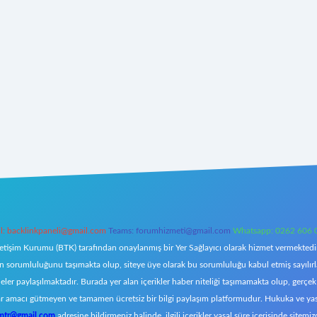
l:
backlinkpaneli@gmail.com
Teams:
forumhizmeti@gmail.com
Whatsapp: 0262 606 
letişim Kurumu (BTK) tarafından onaylanmış bir Yer Sağlayıcı olarak hizmet vermektedir.
orumluluğunu taşımakta olup, siteye üye olarak bu sorumluluğu kabul etmiş sayılırlar. 
eler paylaşılmaktadır. Burada yer alan içerikler haber niteliği taşımamakta olup, ger
z, kar amacı gütmeyen ve tamamen ücretsiz bir bilgi paylaşım platformudur. Hukuka ve y
omtr@gmail.com
adresine bildirmeniz halinde, ilgili içerikler yasal süre içerisinde sitemiz