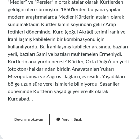
“Medler” ve “Persler”in ortak atalar olarak Kürtlerden
geldiğini ileri sürmüştür. 1850’lerden bu yana yapılan
modern araştırmalarda Medler Kürtlerin ataları olarak
sunulmaktadır. Kürtler kimin soyundan gelir? Arap
fetihleri ​​döneminde, Kurd (çoğul Akrād) terimi İranlı ve
İranlılaşmış kabilelerin bir kombinasyonu için
kullanılıyordu. Bu İranlılaşmış kabileler arasında, bazıları
yerli, bazıları Sami ve bazıları muhtemelen Ermeniydi.
Kürtlerin ana yurdu neresi? Kürtler, Orta Doğu’nun yerli
(otokton) halklarından biridir. Anavatanları Yukarı
Mezopotamya ve Zagros Dağları çevresidir. Yaşadıkları
bölge uzun süre yerel isimlerle biliniyordu. Sasaniler
döneminde Kürtlerin yaşadığı yerlere ilk olarak
Kurdabad…
Kürtlerin
Devamını okuyun
Yorum Bırak
Atası
Kimdir