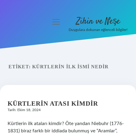
Zihin ve Neşe
menüyü
aç
Duygulara dokunan eğlenceli bilgiler!
Anasayfa
Gizlilik Politikası
ETIKET:
KÜRTLERIN ILK ISMI NEDIR
Yasal Uyarı
Hakkımızda
KÜRTLERIN ATASI KIMDIR
Tarih: Ekim 18, 2024
Kürtlerin ilk ataları kimdir? Öte yandan Niebuhr (1776-
1831) biraz farklı bir iddiada bulunmuş ve “Aramlar”,