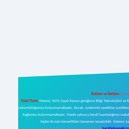
Reklam ve İletişim:
E-mai
Yasal Uyarı:
Sitemiz, 5651 Sayılı Kanun gereğince Bilgi Teknolojileri ve İ
yükümlülüğümüz bulunmamaktadır. Ancak, üyelerimiz yazdıkları içeriklerin s
bağlantısı bulunmamaktadır. Sitede yalnızca kendi hazırladığımız makal
kişiler ile isim benzerlikleri tamamen tesadüfidir. Sitemi
backlinkpanelic