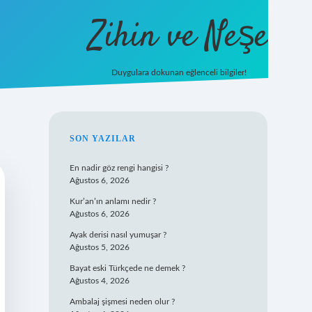
Zihin ve Neşe
Duygulara dokunan eğlenceli bilgiler!
hiltonbet giriş
SIDEBAR
SON YAZILAR
En nadir göz rengi hangisi ?
Ağustos 6, 2026
Kur’an’ın anlamı nedir ?
Ağustos 6, 2026
Ayak derisi nasıl yumuşar ?
Ağustos 5, 2026
Bayat eski Türkçede ne demek ?
Ağustos 4, 2026
Ambalaj şişmesi neden olur ?