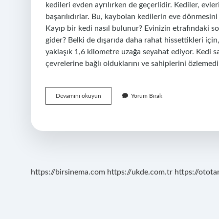
kedileri evden ayrılırken de geçerlidir. Kediler, e
başarılıdırlar. Bu, kaybolan kedilerin eve dönmesini
Kayıp bir kedi nasıl bulunur? Evinizin etrafındaki 
gider? Belki de dışarıda daha rahat hissettikleri için
yaklaşık 1,6 kilometre uzağa seyahat ediyor. Kedi sa
çevrelerine bağlı olduklarını ve sahiplerini özlemed
Çok
Devamını okuyun
Yorum Bırak
Uzağa
Bırakılan
Kedi
Geri
Gelir
Mi
https://birsinema.com
https://ukde.com.tr
https://otota