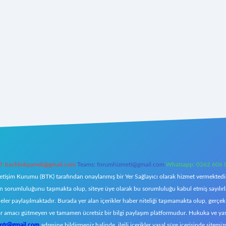
l:
backlinkpaneli@gmail.com
Teams:
forumhizmeti@gmail.com
Whatsapp: 0262 606 
letişim Kurumu (BTK) tarafından onaylanmış bir Yer Sağlayıcı olarak hizmet vermektedir.
orumluluğunu taşımakta olup, siteye üye olarak bu sorumluluğu kabul etmiş sayılırlar. 
eler paylaşılmaktadır. Burada yer alan içerikler haber niteliği taşımamakta olup, ger
z, kar amacı gütmeyen ve tamamen ücretsiz bir bilgi paylaşım platformudur. Hukuka ve y
omtr@gmail.com
adresine bildirmeniz halinde, ilgili içerikler yasal süre içerisinde sitemiz