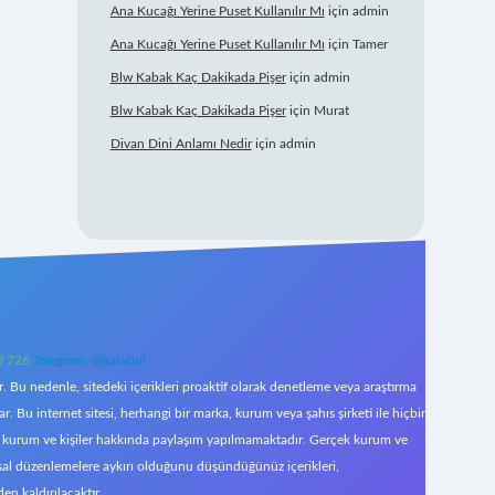
Ana Kucağı Yerine Puset Kullanılır Mı
için
admin
Ana Kucağı Yerine Puset Kullanılır Mı
için
Tamer
Blw Kabak Kaç Dakikada Pişer
için
admin
Blw Kabak Kaç Dakikada Pişer
için
Murat
Divan Dini Anlamı Nedir
için
admin
0 726
Telegram: @karabul
 Bu nedenle, sitedeki içerikleri proaktif olarak denetleme veya araştırma
Bu internet sitesi, herhangi bir marka, kurum veya şahıs şirketi ile hiçbir
çek kurum ve kişiler hakkında paylaşım yapılmamaktadır. Gerçek kurum ve
asal düzenlemelere aykırı olduğunu düşündüğünüz içerikleri,
den kaldırılacaktır.