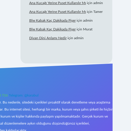
Ana Kucağı Yerine Puset Kullanılır Mı
için
admin
Ana Kucağı Yerine Puset Kullanılır Mı
için
Tamer
Blw Kabak Kaç Dakikada Pişer
için
admin
Blw Kabak Kaç Dakikada Pişer
için
Murat
Divan Dini Anlamı Nedir
için
admin
0 726
Telegram: @karabul
 Bu nedenle, sitedeki içerikleri proaktif olarak denetleme veya araştırma
Bu internet sitesi, herhangi bir marka, kurum veya şahıs şirketi ile hiçbir
çek kurum ve kişiler hakkında paylaşım yapılmamaktadır. Gerçek kurum ve
asal düzenlemelere aykırı olduğunu düşündüğünüz içerikleri,
den kaldırılacaktır.