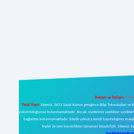
Reklam ve İletişim:
E-mai
Yasal Uyarı:
Sitemiz, 5651 Sayılı Kanun gereğince Bilgi Teknolojileri ve İ
yükümlülüğümüz bulunmamaktadır. Ancak, üyelerimiz yazdıkları içeriklerin s
bağlantısı bulunmamaktadır. Sitede yalnızca kendi hazırladığımız makal
kişiler ile isim benzerlikleri tamamen tesadüfidir. Sitemi
backlinkpanelic