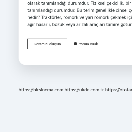
olarak tanımlandığı durumdur. Fiziksel çekicilik, bir 
tanımlandığı durumdur. Bu terim genellikle cinsel çek
nedir? Traktörler, römork ve yarı römork çekmek için
ağır hasarlı, bozuk veya arızalı araçları tamire göt
Çekici
Devamını okuyun
Yorum Bırak
Cazibeli
Cazip
Kişi
Nedir
https://birsinema.com
https://ukde.com.tr
https://otota