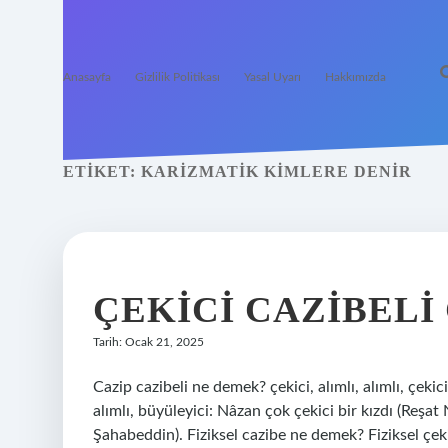
Anasayfa
Gizlilik Politikası
Yasal Uyarı
Hakkımızda
ETIKET:
KARIZMATIK KIMLERE DENIR
ÇEKICI CAZIBELI 
Tarih: Ocak 21, 2025
Cazip cazibeli ne demek? çekici, alımlı, alımlı, çekic
alımlı, büyüleyici: Nâzan çok çekici bir kızdı (Reşa
Şahabeddin). Fiziksel cazibe ne demek? Fiziksel çekici