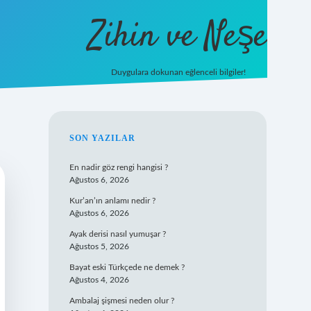
Zihin ve Neşe
Duygulara dokunan eğlenceli bilgiler!
SIDEBAR
SON YAZILAR
En nadir göz rengi hangisi ?
Ağustos 6, 2026
Kur’an’ın anlamı nedir ?
Ağustos 6, 2026
Ayak derisi nasıl yumuşar ?
Ağustos 5, 2026
Bayat eski Türkçede ne demek ?
Ağustos 4, 2026
Ambalaj şişmesi neden olur ?