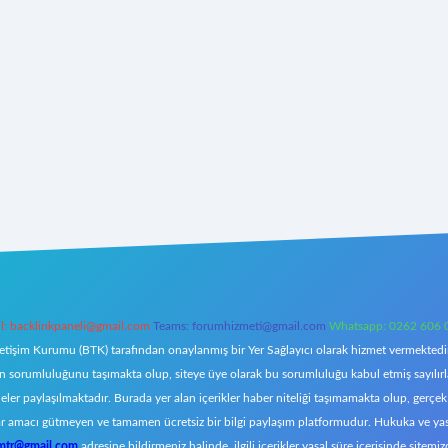
l:
backlinkpaneli@gmail.com
Teams:
forumhizmeti@gmail.com
Whatsapp: 0262 606 
letişim Kurumu (BTK) tarafından onaylanmış bir Yer Sağlayıcı olarak hizmet vermektedir.
orumluluğunu taşımakta olup, siteye üye olarak bu sorumluluğu kabul etmiş sayılırlar. 
eler paylaşılmaktadır. Burada yer alan içerikler haber niteliği taşımamakta olup, ger
z, kar amacı gütmeyen ve tamamen ücretsiz bir bilgi paylaşım platformudur. Hukuka ve y
omtr@gmail.com
adresine bildirmeniz halinde, ilgili içerikler yasal süre içerisinde sitemiz