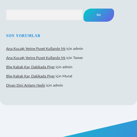
Arama
SON YORUMLAR
Ana Kucağı Yerine Puset Kullanılır Mı
için
admin
Ana Kucağı Yerine Puset Kullanılır Mı
için
Tamer
Blw Kabak Kaç Dakikada Pişer
için
admin
Blw Kabak Kaç Dakikada Pişer
için
Murat
Divan Dini Anlamı Nedir
için
admin
t giriş