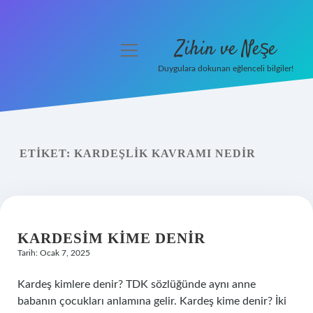
Zihin ve Neşe
menüyü
aç
Duygulara dokunan eğlenceli bilgiler!
Anasayfa
Gizlilik Politikası
ETIKET:
KARDEŞLIK KAVRAMI NEDIR
Yasal Uyarı
Hakkımızda
KARDESIM KIME DENIR
Tarih: Ocak 7, 2025
Kardeş kimlere denir? TDK sözlüğünde aynı anne
babanın çocukları anlamına gelir. Kardeş kime denir? İki