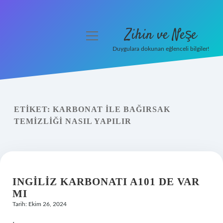
Zihin ve Neşe
menüyü
aç
Duygulara dokunan eğlenceli bilgiler!
Anasayfa
Gizlilik Politikası
ETIKET:
KARBONAT ILE BAĞIRSAK
Yasal Uyarı
TEMIZLIĞI NASIL YAPILIR
Hakkımızda
INGILIZ KARBONATI A101 DE VAR
MI
Tarih: Ekim 26, 2024