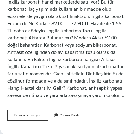
İngiliz karbonatı hangi marketlerde satılıyor? Bu tür
karbonat ilaç yapımında kullanılan bir madde olup
eczanelerde yaygın olarak satılmaktadır. İngiliz karbonatı
Eczanede Ne Kadar? 82,00 TL 77,90 TL Havale ile 1,56
TL daha az ödeyin. İngiliz Kabartma Tozu. İngiliz
karbonatı Aktarda Bulunur mu? Modern Aktar %100
doğal baharatlar. Karbonat veya sodyum bikarbonat.
Antiasit özelliğinden dolayı kabartma tozu olarak da
kullanılır. En kaliteli İngiliz karbonatı hangisi? Alfasol
İngiliz Kabartma Tozu: Piyasadaki sodyum bikarbonattan
farkı saf olmamasıdır. Gıda kalitelidir. Bir bileşiktir. Suda
çözünür formdadır ve gıda sınıfındadır. İngiliz karbonatı
Hangi Hastalıklara İyi Gelir? Karbonat, antiseptik yapısı
sayesinde iltihap ve yaralarla savaşmaya yardımcı olur,…
Ingiliz
Devamını okuyun
Yorum Bırak
Karbonatı
A101
De