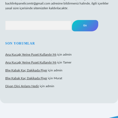
backlinkpanelicomtr@gmail.com
adresine bildirmeniz halinde, ilgili içerikler
yasal süre içerisinde sitemizden kaldırılacaktır.
Arama
SON YORUMLAR
Ana Kucağı Yerine Puset Kullanılır Mı
için
admin
Ana Kucağı Yerine Puset Kullanılır Mı
için
Tamer
Blw Kabak Kaç Dakikada Pişer
için
admin
Blw Kabak Kaç Dakikada Pişer
için
Murat
Divan Dini Anlamı Nedir
için
admin