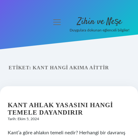
Zihin ve Neşe
menüyü
aç
Duygulara dokunan eğlenceli bilgiler!
Anasayfa
Gizlilik Politikası
ETIKET:
KANT HANGI AKIMA AITTIR
Yasal Uyarı
Hakkımızda
KANT AHLAK YASASINI HANGI
TEMELE DAYANDIRIR
Tarih: Ekim 5, 2024
Kant’a göre ahlakın temeli nedir? Herhangi bir davranış