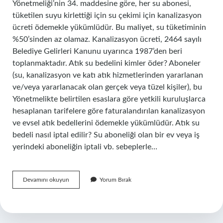
Yönetmeliği’nin 34. maddesine göre, her su abonesi,
tüketilen suyu kirlettiği için su çekimi için kanalizasyon
ücreti ödemekle yükümlüdür. Bu maliyet, su tüketiminin
%50’sinden az olamaz. Kanalizasyon ücreti, 2464 sayılı
Belediye Gelirleri Kanunu uyarınca 1987’den beri
toplanmaktadır. Atık su bedelini kimler öder? Aboneler
(su, kanalizasyon ve katı atık hizmetlerinden yararlanan
ve/veya yararlanacak olan gerçek veya tüzel kişiler), bu
Yönetmelikte belirtilen esaslara göre yetkili kuruluşlarca
hesaplanan tarifelere göre faturalandırılan kanalizasyon
ve evsel atık bedellerini ödemekle yükümlüdür. Atık su
bedeli nasıl iptal edilir? Su aboneliği olan bir ev veya iş
yerindeki aboneliğin iptali vb. sebeplerle…
Atık
Devamını okuyun
Yorum Bırak
Su
Bedeli
Nedir