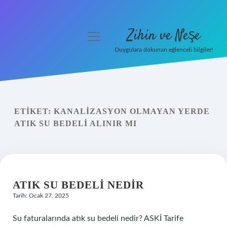
Zihin ve Neşe
menüyü
aç
Duygulara dokunan eğlenceli bilgiler!
Anasayfa
Gizlilik Politikası
ETIKET:
KANALIZASYON OLMAYAN YERDE
Yasal Uyarı
ATIK SU BEDELI ALINIR MI
Hakkımızda
ATIK SU BEDELI NEDIR
Tarih: Ocak 27, 2025
Su faturalarında atık su bedeli nedir? ASKİ Tarife