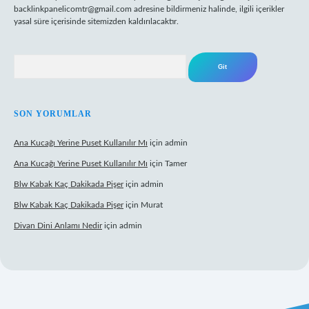
backlinkpanelicomtr@gmail.com
adresine bildirmeniz halinde, ilgili içerikler
yasal süre içerisinde sitemizden kaldırılacaktır.
Arama
SON YORUMLAR
Ana Kucağı Yerine Puset Kullanılır Mı
için
admin
Ana Kucağı Yerine Puset Kullanılır Mı
için
Tamer
Blw Kabak Kaç Dakikada Pişer
için
admin
Blw Kabak Kaç Dakikada Pişer
için
Murat
Divan Dini Anlamı Nedir
için
admin