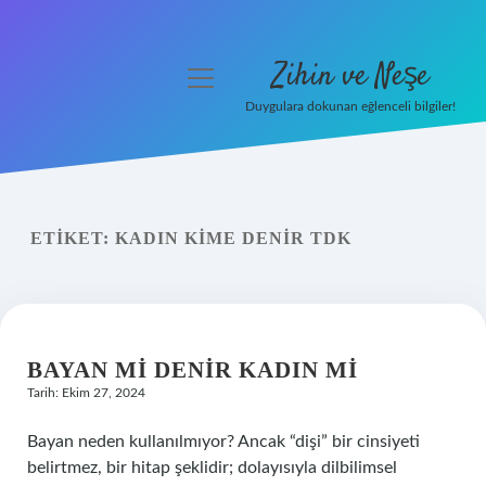
Zihin ve Neşe
menüyü
aç
Duygulara dokunan eğlenceli bilgiler!
Anasayfa
Gizlilik Politikası
ETIKET:
KADIN KIME DENIR TDK
Yasal Uyarı
Hakkımızda
BAYAN MI DENIR KADIN MI
Tarih: Ekim 27, 2024
Bayan neden kullanılmıyor? Ancak “dişi” bir cinsiyeti
belirtmez, bir hitap şeklidir; dolayısıyla dilbilimsel