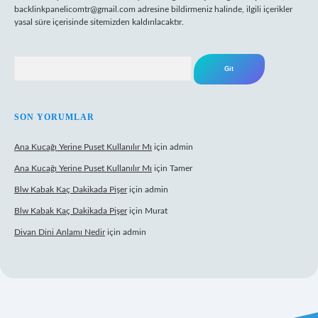
backlinkpanelicomtr@gmail.com
adresine bildirmeniz halinde, ilgili içerikler
yasal süre içerisinde sitemizden kaldırılacaktır.
Arama
SON YORUMLAR
Ana Kucağı Yerine Puset Kullanılır Mı
için
admin
Ana Kucağı Yerine Puset Kullanılır Mı
için
Tamer
Blw Kabak Kaç Dakikada Pişer
için
admin
Blw Kabak Kaç Dakikada Pişer
için
Murat
Divan Dini Anlamı Nedir
için
admin