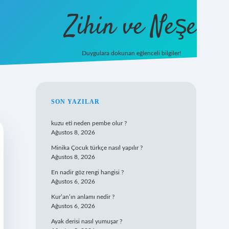
Zihin ve Neşe
Duygulara dokunan eğlenceli bilgiler!
hiltonbet giriş
SIDEBAR
SON YAZILAR
kuzu eti neden pembe olur ?
Ağustos 8, 2026
Minika Çocuk türkçe nasıl yapılır ?
Ağustos 8, 2026
En nadir göz rengi hangisi ?
Ağustos 6, 2026
Kur’an’ın anlamı nedir ?
Ağustos 6, 2026
Ayak derisi nasıl yumuşar ?