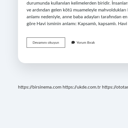
durumunda kullanılan kelimelerden biridir. İnsanları
ve ardından gelen kötü muameleyle mahvoldukları k
anlamı nedeniyle, anne baba adayları tarafından en 
göre Havi isminin anlamı: Kapsamlı, kapsamlı. Havi
Havi
Devamını okuyun
Yorum Bırak
Olan
Ne
Demek
https://birsinema.com
https://ukde.com.tr
https://otota