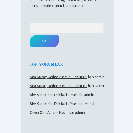
bildirmeniz halinde, ilgili içerikler yasal süre
içerisinde sitemizden kaldırılacaktır.
Arama
SON YORUMLAR
Ana Kucağı Yerine Puset Kullanılır Mı
için
admin
Ana Kucağı Yerine Puset Kullanılır Mı
için
Tamer
Blw Kabak Kaç Dakikada Pişer
için
admin
Blw Kabak Kaç Dakikada Pişer
için
Murat
Divan Dini Anlamı Nedir
için
admin