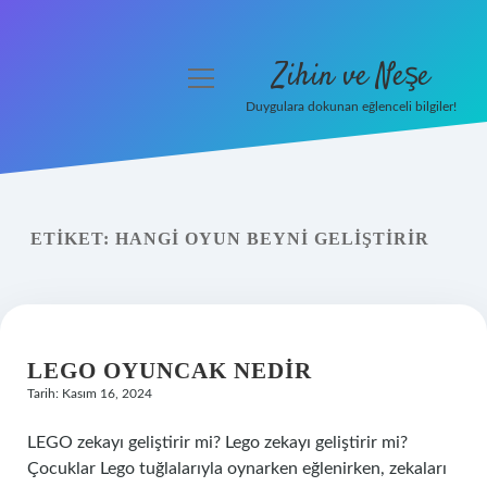
Zihin ve Neşe
menüyü
aç
Duygulara dokunan eğlenceli bilgiler!
Anasayfa
Gizlilik Politikası
ETIKET:
HANGI OYUN BEYNI GELIŞTIRIR
Yasal Uyarı
Hakkımızda
LEGO OYUNCAK NEDIR
Tarih: Kasım 16, 2024
LEGO zekayı geliştirir mi? Lego zekayı geliştirir mi?
Çocuklar Lego tuğlalarıyla oynarken eğlenirken, zekaları