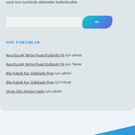
yasal süre içerisinde sitemizden kaldırılacaktır.
Arama
SON YORUMLAR
Ana Kucağı Yerine Puset Kullanılır Mı
için
admin
Ana Kucağı Yerine Puset Kullanılır Mı
için
Tamer
Blw Kabak Kaç Dakikada Pişer
için
admin
Blw Kabak Kaç Dakikada Pişer
için
Murat
Divan Dini Anlamı Nedir
için
admin
bet giriş