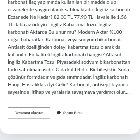
karbonat ilaç yapımında kullanılan bir madde olup
eczanelerde yaygın olarak satılmaktadır. İngiliz karbonatı
Eczanede Ne Kadar? 82,00 TL 77,90 TL Havale ile 1,56
TL daha az ödeyin. İngiliz Kabartma Tozu. İngiliz
karbonatı Aktarda Bulunur mu? Modern Aktar %100
doğal baharatlar. Karbonat veya sodyum bikarbonat.
Antiasit özelliğinden dolayı kabartma tozu olarak da
kullanılır. En kaliteli İngiliz karbonatı hangisi? Alfasol
İngiliz Kabartma Tozu: Piyasadaki sodyum bikarbonattan
farkı saf olmamasıdır. Gıda kalitelidir. Bir bileşiktir. Suda
çözünür formdadır ve gıda sınıfındadır. İngiliz karbonatı
Hangi Hastalıklara İyi Gelir? Karbonat, antiseptik yapısı
sayesinde iltihap ve yaralarla savaşmaya yardımcı olur,…
Ingiliz
Devamını okuyun
Yorum Bırak
Karbonatı
A101
De
Var