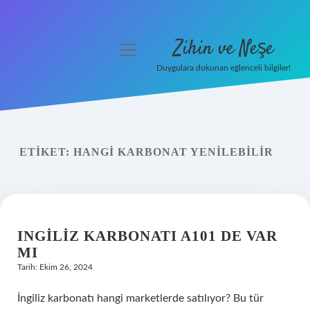
Zihin ve Neşe
menüyü
aç
Duygulara dokunan eğlenceli bilgiler!
Anasayfa
Gizlilik Politikası
ETIKET:
HANGI KARBONAT YENILEBILIR
Yasal Uyarı
Hakkımızda
INGILIZ KARBONATI A101 DE VAR
MI
Tarih: Ekim 26, 2024
İngiliz karbonatı hangi marketlerde satılıyor? Bu tür