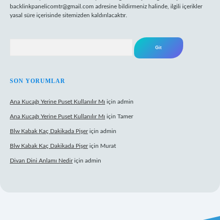
backlinkpanelicomtr@gmail.com
adresine bildirmeniz halinde, ilgili içerikler
yasal süre içerisinde sitemizden kaldırılacaktır.
Arama
SON YORUMLAR
Ana Kucağı Yerine Puset Kullanılır Mı
için
admin
Ana Kucağı Yerine Puset Kullanılır Mı
için
Tamer
Blw Kabak Kaç Dakikada Pişer
için
admin
Blw Kabak Kaç Dakikada Pişer
için
Murat
Divan Dini Anlamı Nedir
için
admin