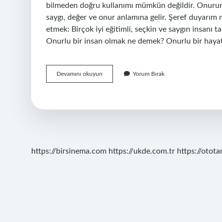
bilmeden doğru kullanımı mümkün değildir. Onurun
saygı, değer ve onur anlamına gelir. Şeref duyarım
etmek: Birçok iyi eğitimli, seçkin ve saygın insanı 
Onurlu bir insan olmak ne demek? Onurlu bir hay
Onur
Devamını okuyun
Yorum Bırak
Duyarim
Ne
Demek
https://birsinema.com
https://ukde.com.tr
https://otota