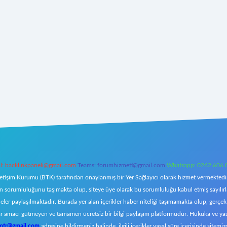
l:
backlinkpaneli@gmail.com
Teams:
forumhizmeti@gmail.com
Whatsapp: 0262 606 
letişim Kurumu (BTK) tarafından onaylanmış bir Yer Sağlayıcı olarak hizmet vermektedir.
orumluluğunu taşımakta olup, siteye üye olarak bu sorumluluğu kabul etmiş sayılırlar. 
eler paylaşılmaktadır. Burada yer alan içerikler haber niteliği taşımamakta olup, ger
z, kar amacı gütmeyen ve tamamen ücretsiz bir bilgi paylaşım platformudur. Hukuka ve y
omtr@gmail.com
adresine bildirmeniz halinde, ilgili içerikler yasal süre içerisinde sitemiz