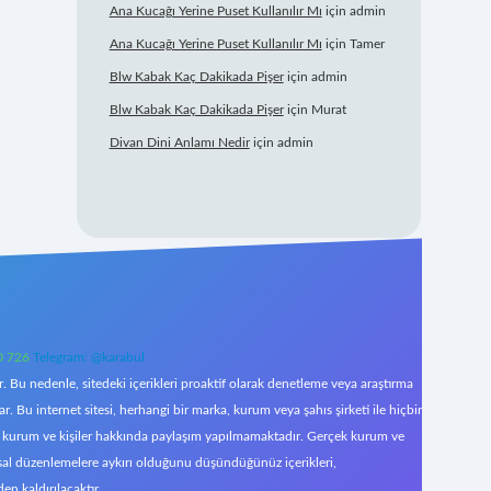
Ana Kucağı Yerine Puset Kullanılır Mı
için
admin
Ana Kucağı Yerine Puset Kullanılır Mı
için
Tamer
Blw Kabak Kaç Dakikada Pişer
için
admin
Blw Kabak Kaç Dakikada Pişer
için
Murat
Divan Dini Anlamı Nedir
için
admin
0 726
Telegram: @karabul
 Bu nedenle, sitedeki içerikleri proaktif olarak denetleme veya araştırma
Bu internet sitesi, herhangi bir marka, kurum veya şahıs şirketi ile hiçbir
çek kurum ve kişiler hakkında paylaşım yapılmamaktadır. Gerçek kurum ve
asal düzenlemelere aykırı olduğunu düşündüğünüz içerikleri,
den kaldırılacaktır.