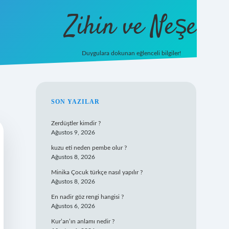
Zihin ve Neşe
Duygulara dokunan eğlenceli bilgiler!
hiltonbet giriş
SIDEBAR
SON YAZILAR
Zerdüştler kimdir ?
Ağustos 9, 2026
kuzu eti neden pembe olur ?
Ağustos 8, 2026
Minika Çocuk türkçe nasıl yapılır ?
Ağustos 8, 2026
En nadir göz rengi hangisi ?
Ağustos 6, 2026
Kur’an’ın anlamı nedir ?