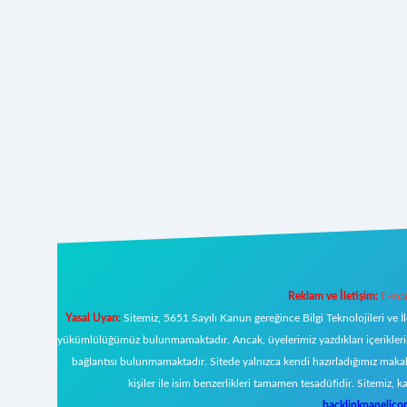
Reklam ve İletişim:
E-mai
Yasal Uyarı:
Sitemiz, 5651 Sayılı Kanun gereğince Bilgi Teknolojileri ve İ
yükümlülüğümüz bulunmamaktadır. Ancak, üyelerimiz yazdıkları içeriklerin s
bağlantısı bulunmamaktadır. Sitede yalnızca kendi hazırladığımız makal
kişiler ile isim benzerlikleri tamamen tesadüfidir. Sitemi
backlinkpanelic