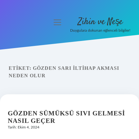
Zihin ve Neşe
menüyü
aç
Duygulara dokunan eğlenceli bilgiler!
Anasayfa
Gizlilik Politikası
ETIKET:
GÖZDEN SARI ILTIHAP AKMASI
Yasal Uyarı
NEDEN OLUR
Hakkımızda
GÖZDEN SÜMÜKSÜ SIVI GELMESI
NASIL GEÇER
Tarih: Ekim 4, 2024