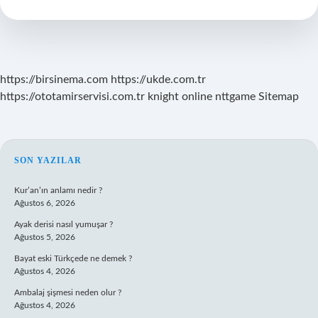
Gelmesi
Nasıl
Geçer
https://birsinema.com
https://ukde.com.tr
https://ototamirservisi.com.tr
knight online
nttgame
Sitemap
SIDEBAR
SON YAZILAR
Kur’an’ın anlamı nedir ?
Ağustos 6, 2026
Ayak derisi nasıl yumuşar ?
Ağustos 5, 2026
Bayat eski Türkçede ne demek ?
Ağustos 4, 2026
Ambalaj şişmesi neden olur ?
Ağustos 4, 2026