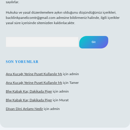
sayılırlar.
Hukuka ve yasal düzenlemelere aykırı olduğunu düşündüğünüz içerikleri,
backlinkpanelicomtr@gmail.com
adresine bildirmeniz halinde, ilgili içerikler
yasal süre içerisinde sitemizden kaldırılacaktır.
Arama
SON YORUMLAR
Ana Kucağı Yerine Puset Kullanılır Mı
için
admin
Ana Kucağı Yerine Puset Kullanılır Mı
için
Tamer
Blw Kabak Kaç Dakikada Pişer
için
admin
Blw Kabak Kaç Dakikada Pişer
için
Murat
Divan Dini Anlamı Nedir
için
admin