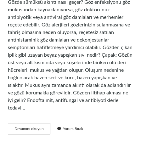
Gözde sümüksü akıntı nasıl geçer? Göz enfeksiyonu göz
mukusundan kaynaklanıyorsa, göz doktorunuz
antibiyotik veya antiviral göz damlaları ve merhemleri
reçete edebilir. Göz alerjileri gözlerinizin sulanmasına ve
tahriş olmasına neden oluyorsa, reçetesiz satılan
antihistaminik göz damlaları ve dekonjestanlar
semptomları hafifletmeye yardımcı olabilir. Gözden çıkan
iplik gibi uzayan beyaz yapışkan sıvı nedir? Çapak; Gözün
üst veya alt kısmında veya köşelerinde biriken ölü deri
hücreleri, mukus ve yağdan oluşur. Oluşum nedenine
bağlı olarak bazen sert ve kuru, bazen yapışkan ve
ıslaktır. Mukus aynı zamanda akıntı olarak da adlandırılır
ve gözü korumakla görevlidir. Gözden iltihap akması ne
iyi gelir? Endoftalmit, antifungal ve antibiyotiklerle
tedavi…
Gözden
Devamını okuyun
Yorum Bırak
Sümüksü
Sıvı