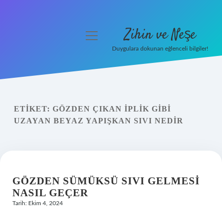
Zihin ve Neşe
menüyü
aç
Duygulara dokunan eğlenceli bilgiler!
Anasayfa
Gizlilik Politikası
ETIKET:
GÖZDEN ÇIKAN IPLIK GIBI
Yasal Uyarı
UZAYAN BEYAZ YAPIŞKAN SIVI NEDIR
Hakkımızda
GÖZDEN SÜMÜKSÜ SIVI GELMESI
NASIL GEÇER
Tarih: Ekim 4, 2024