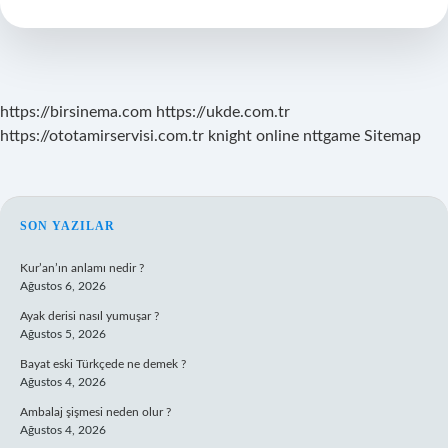
Gelmesi
Nasıl
Geçer
https://birsinema.com
https://ukde.com.tr
https://ototamirservisi.com.tr
knight online
nttgame
Sitemap
SIDEBAR
SON YAZILAR
Kur’an’ın anlamı nedir ?
Ağustos 6, 2026
Ayak derisi nasıl yumuşar ?
Ağustos 5, 2026
Bayat eski Türkçede ne demek ?
Ağustos 4, 2026
Ambalaj şişmesi neden olur ?
Ağustos 4, 2026