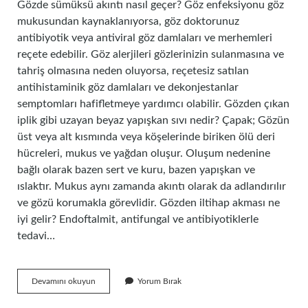
Gözde sümüksü akıntı nasıl geçer? Göz enfeksiyonu göz
mukusundan kaynaklanıyorsa, göz doktorunuz
antibiyotik veya antiviral göz damlaları ve merhemleri
reçete edebilir. Göz alerjileri gözlerinizin sulanmasına ve
tahriş olmasına neden oluyorsa, reçetesiz satılan
antihistaminik göz damlaları ve dekonjestanlar
semptomları hafifletmeye yardımcı olabilir. Gözden çıkan
iplik gibi uzayan beyaz yapışkan sıvı nedir? Çapak; Gözün
üst veya alt kısmında veya köşelerinde biriken ölü deri
hücreleri, mukus ve yağdan oluşur. Oluşum nedenine
bağlı olarak bazen sert ve kuru, bazen yapışkan ve
ıslaktır. Mukus aynı zamanda akıntı olarak da adlandırılır
ve gözü korumakla görevlidir. Gözden iltihap akması ne
iyi gelir? Endoftalmit, antifungal ve antibiyotiklerle
tedavi…
Gözden
Devamını okuyun
Yorum Bırak
Sümüksü
Sıvı