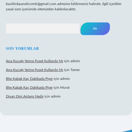
backlinkpanelicomtr@gmail.com
adresine bildirmeniz halinde, ilgili içerikler
yasal süre içerisinde sitemizden kaldırılacaktır.
Arama
SON YORUMLAR
Ana Kucağı Yerine Puset Kullanılır Mı
için
admin
Ana Kucağı Yerine Puset Kullanılır Mı
için
Tamer
Blw Kabak Kaç Dakikada Pişer
için
admin
Blw Kabak Kaç Dakikada Pişer
için
Murat
Divan Dini Anlamı Nedir
için
admin