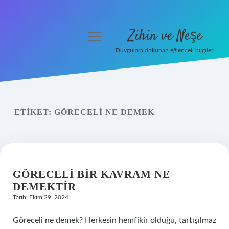
Zihin ve Neşe
menüyü
aç
Duygulara dokunan eğlenceli bilgiler!
Anasayfa
Gizlilik Politikası
ETIKET:
GÖRECELI NE DEMEK
Yasal Uyarı
Hakkımızda
GÖRECELI BIR KAVRAM NE
DEMEKTIR
Tarih: Ekim 29, 2024
Göreceli ne demek? Herkesin hemfikir olduğu, tartışılmaz