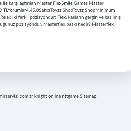
 ile karşılaştırılan Master FlexSmile Games Master
 TLYorumlar4,45,0SatıcıToyzz ShopToyzz ShopMinimum
lax iki farklı pozisyondur; Flex, kasların gergin ve kasılmış
uğunuz pozisyondur. Masterflex baskı nedir? Masterflex
mirservisi.com.tr
knight online
nttgame
Sitemap