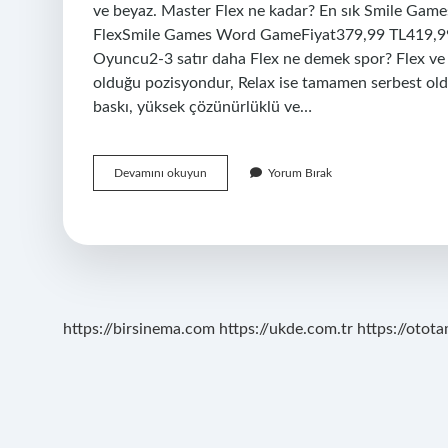
ve beyaz. Master Flex ne kadar? En sık Smile Games
FlexSmile Games Word GameFiyat379,99 TL419,99
Oyuncu2-3 satır daha Flex ne demek spor? Flex ve Re
olduğu pozisyondur, Relax ise tamamen serbest old
baskı, yüksek çözünürlüklü ve…
Master
Devamını okuyun
Yorum Bırak
Flex
Ne
Demek
https://birsinema.com
https://ukde.com.tr
https://otota