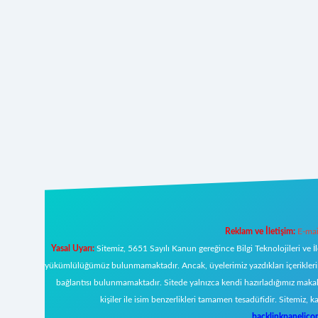
Reklam ve İletişim:
E-mai
Yasal Uyarı:
Sitemiz, 5651 Sayılı Kanun gereğince Bilgi Teknolojileri ve İ
yükümlülüğümüz bulunmamaktadır. Ancak, üyelerimiz yazdıkları içeriklerin s
bağlantısı bulunmamaktadır. Sitede yalnızca kendi hazırladığımız makal
kişiler ile isim benzerlikleri tamamen tesadüfidir. Sitemi
backlinkpanelic