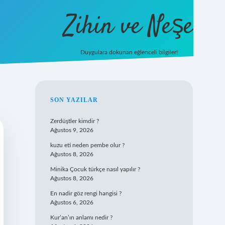
Zihin ve Neşe
Duygulara dokunan eğlenceli bilgiler!
hiltonbet giriş
SIDEBAR
SON YAZILAR
Zerdüştler kimdir ?
Ağustos 9, 2026
kuzu eti neden pembe olur ?
Ağustos 8, 2026
Minika Çocuk türkçe nasıl yapılır ?
Ağustos 8, 2026
En nadir göz rengi hangisi ?
Ağustos 6, 2026
Kur’an’ın anlamı nedir ?