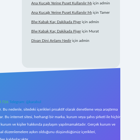
Ana Kucağı Yerine Puset Kullanılır Mı
için
admin
Ana Kucağı Yerine Puset Kullanılır Mı
için
Tamer
Blw Kabak Kaç Dakikada Pişer
için
admin
Blw Kabak Kaç Dakikada Pişer
için
Murat
Divan Dini Anlamı Nedir
için
admin
0 726
Telegram: @karabul
 Bu nedenle, sitedeki içerikleri proaktif olarak denetleme veya araştırma
Bu internet sitesi, herhangi bir marka, kurum veya şahıs şirketi ile hiçbir
çek kurum ve kişiler hakkında paylaşım yapılmamaktadır. Gerçek kurum ve
asal düzenlemelere aykırı olduğunu düşündüğünüz içerikleri,
den kaldırılacaktır.