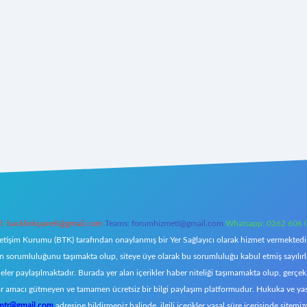
l:
backlinkpaneli@gmail.com
Teams:
forumhizmeti@gmail.com
Whatsapp: 0262 606 
letişim Kurumu (BTK) tarafından onaylanmış bir Yer Sağlayıcı olarak hizmet vermektedir.
orumluluğunu taşımakta olup, siteye üye olarak bu sorumluluğu kabul etmiş sayılırlar. 
eler paylaşılmaktadır. Burada yer alan içerikler haber niteliği taşımamakta olup, ger
z, kar amacı gütmeyen ve tamamen ücretsiz bir bilgi paylaşım platformudur. Hukuka ve y
omtr@gmail.com
adresine bildirmeniz halinde, ilgili içerikler yasal süre içerisinde sitemiz