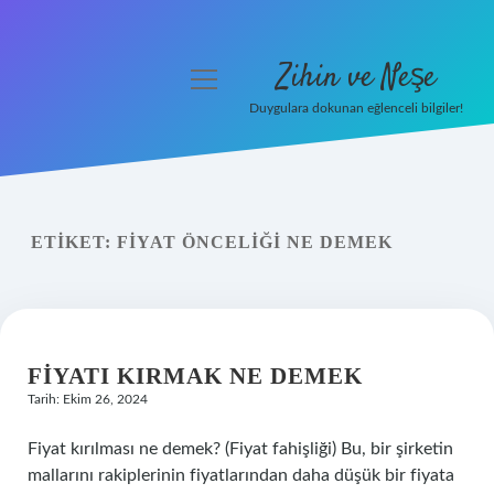
Zihin ve Neşe
menüyü
aç
Duygulara dokunan eğlenceli bilgiler!
Anasayfa
Gizlilik Politikası
ETIKET:
FIYAT ÖNCELIĞI NE DEMEK
Yasal Uyarı
Hakkımızda
FIYATI KIRMAK NE DEMEK
Tarih: Ekim 26, 2024
Fiyat kırılması ne demek? (Fiyat fahişliği) Bu, bir şirketin
mallarını rakiplerinin fiyatlarından daha düşük bir fiyata