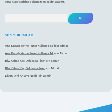
yasal süre içerisinde sitemizden kaldırılacaktır.
Arama
SON YORUMLAR
Ana Kucağı Yerine Puset Kullanılır Mı
için
admin
Ana Kucağı Yerine Puset Kullanılır Mı
için
Tamer
Blw Kabak Kaç Dakikada Pişer
için
admin
Blw Kabak Kaç Dakikada Pişer
için
Murat
Divan Dini Anlamı Nedir
için
admin
 giriş