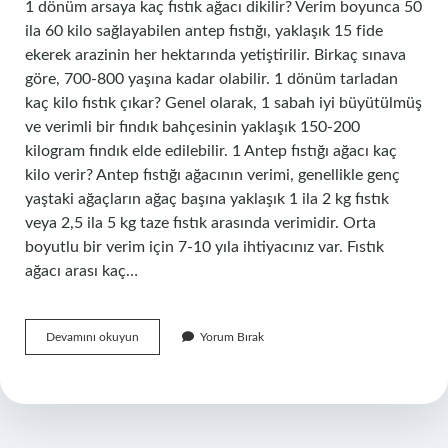
1 dönüm arsaya kaç fıstık ağacı dikilir? Verim boyunca 50
ila 60 kilo sağlayabilen antep fıstığı, yaklaşık 15 fide
ekerek arazinin her hektarında yetiştirilir. Birkaç sınava
göre, 700-800 yaşına kadar olabilir. 1 dönüm tarladan
kaç kilo fıstık çıkar? Genel olarak, 1 sabah iyi büyütülmüş
ve verimli bir fındık bahçesinin yaklaşık 150-200
kilogram fındık elde edilebilir. 1 Antep fıstığı ağacı kaç
kilo verir? Antep fıstığı ağacının verimi, genellikle genç
yaştaki ağaçların ağaç başına yaklaşık 1 ila 2 kg fıstık
veya 2,5 ila 5 kg taze fıstık arasında verimidir. Orta
boyutlu bir verim için 7-10 yıla ihtiyacınız var. Fıstık
ağacı arası kaç…
1
Devamını okuyun
Yorum Bırak
Dönüm
Araziye
Kaç
Tane
Fıstık
Ağacı