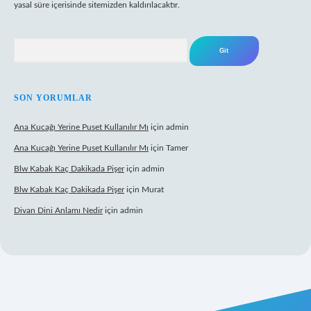
yasal süre içerisinde sitemizden kaldırılacaktır.
Arama
SON YORUMLAR
Ana Kucağı Yerine Puset Kullanılır Mı
için
admin
Ana Kucağı Yerine Puset Kullanılır Mı
için
Tamer
Blw Kabak Kaç Dakikada Pişer
için
admin
Blw Kabak Kaç Dakikada Pişer
için
Murat
Divan Dini Anlamı Nedir
için
admin
 giriş