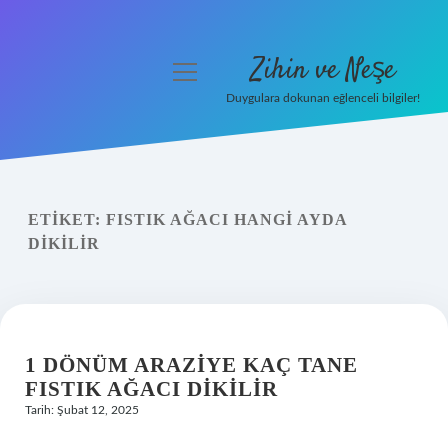
Zihin ve Neşe
menüyü
aç
Duygulara dokunan eğlenceli bilgiler!
Anasayfa
Gizlilik Politikası
ETIKET:
FISTIK AĞACI HANGI AYDA
Yasal Uyarı
DIKILIR
Hakkımızda
1 DÖNÜM ARAZIYE KAÇ TANE
FISTIK AĞACI DIKILIR
Tarih: Şubat 12, 2025