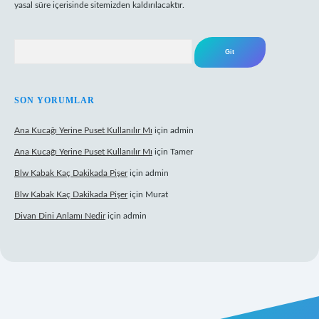
yasal süre içerisinde sitemizden kaldırılacaktır.
Arama
SON YORUMLAR
Ana Kucağı Yerine Puset Kullanılır Mı
için
admin
Ana Kucağı Yerine Puset Kullanılır Mı
için
Tamer
Blw Kabak Kaç Dakikada Pişer
için
admin
Blw Kabak Kaç Dakikada Pişer
için
Murat
Divan Dini Anlamı Nedir
için
admin
t giriş