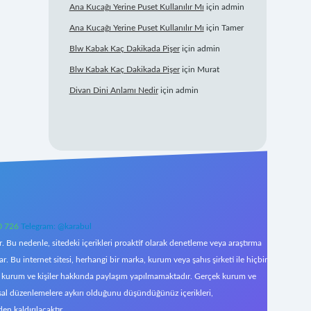
Ana Kucağı Yerine Puset Kullanılır Mı
için
admin
Ana Kucağı Yerine Puset Kullanılır Mı
için
Tamer
Blw Kabak Kaç Dakikada Pişer
için
admin
Blw Kabak Kaç Dakikada Pişer
için
Murat
Divan Dini Anlamı Nedir
için
admin
0 726
Telegram: @karabul
 Bu nedenle, sitedeki içerikleri proaktif olarak denetleme veya araştırma
Bu internet sitesi, herhangi bir marka, kurum veya şahıs şirketi ile hiçbir
çek kurum ve kişiler hakkında paylaşım yapılmamaktadır. Gerçek kurum ve
asal düzenlemelere aykırı olduğunu düşündüğünüz içerikleri,
den kaldırılacaktır.