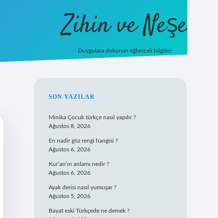
Zihin ve Neşe
Duygulara dokunan eğlenceli bilgiler!
hiltonbet giriş
SIDEBAR
SON YAZILAR
Minika Çocuk türkçe nasıl yapılır ?
Ağustos 8, 2026
En nadir göz rengi hangisi ?
Ağustos 6, 2026
Kur’an’ın anlamı nedir ?
Ağustos 6, 2026
Ayak derisi nasıl yumuşar ?
Ağustos 5, 2026
Bayat eski Türkçede ne demek ?