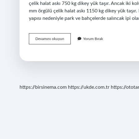
çelik halat askı 750 kg dikey yük taşır. Ancak iki k
mm örgülü çelik halat askı 1150 kg dikey yük taşır.
yapısı nedeniyle park ve bahçelerde salıncak ipi ol
Çelik
Devamını okuyun
Yorum Bırak
Halat
Neden
Kopar
https://birsinema.com
https://ukde.com.tr
https://otota