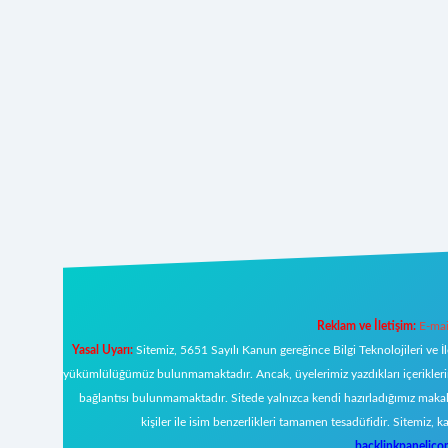
Reklam ve İletişim:
E-mai
Yasal Uyarı:
Sitemiz, 5651 Sayılı Kanun gereğince Bilgi Teknolojileri ve İ
yükümlülüğümüz bulunmamaktadır. Ancak, üyelerimiz yazdıkları içeriklerin s
bağlantısı bulunmamaktadır. Sitede yalnızca kendi hazırladığımız makal
kişiler ile isim benzerlikleri tamamen tesadüfidir. Sitemi
backlinkpanelic