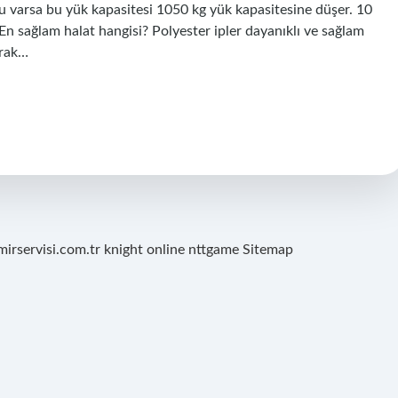
olu varsa bu yük kapasitesi 1050 kg yük kapasitesine düşer. 10
 En sağlam halat hangisi? Polyester ipler dayanıklı ve sağlam
arak…
mirservisi.com.tr
knight online
nttgame
Sitemap