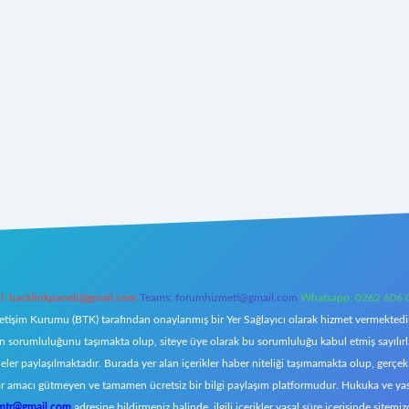
l:
backlinkpaneli@gmail.com
Teams:
forumhizmeti@gmail.com
Whatsapp: 0262 606 
letişim Kurumu (BTK) tarafından onaylanmış bir Yer Sağlayıcı olarak hizmet vermektedir.
orumluluğunu taşımakta olup, siteye üye olarak bu sorumluluğu kabul etmiş sayılırlar. 
eler paylaşılmaktadır. Burada yer alan içerikler haber niteliği taşımamakta olup, ger
z, kar amacı gütmeyen ve tamamen ücretsiz bir bilgi paylaşım platformudur. Hukuka ve y
omtr@gmail.com
adresine bildirmeniz halinde, ilgili içerikler yasal süre içerisinde sitemiz