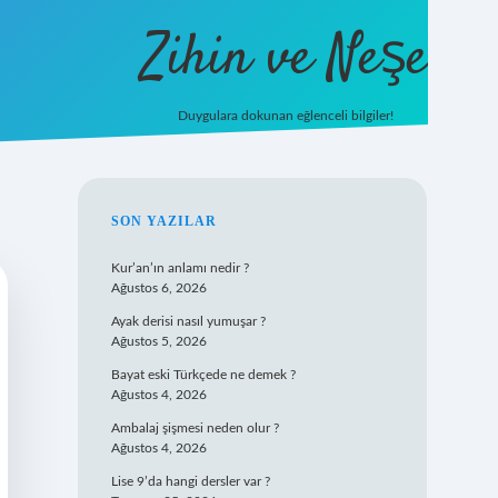
Zihin ve Neşe
Duygulara dokunan eğlenceli bilgiler!
hiltonbet giriş
SIDEBAR
SON YAZILAR
Kur’an’ın anlamı nedir ?
Ağustos 6, 2026
Ayak derisi nasıl yumuşar ?
Ağustos 5, 2026
Bayat eski Türkçede ne demek ?
Ağustos 4, 2026
Ambalaj şişmesi neden olur ?
Ağustos 4, 2026
Lise 9’da hangi dersler var ?