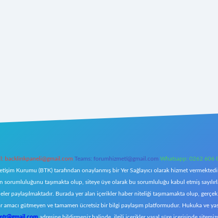
l:
backlinkpaneli@gmail.com
Teams:
forumhizmeti@gmail.com
Whatsapp: 0262 606 
letişim Kurumu (BTK) tarafından onaylanmış bir Yer Sağlayıcı olarak hizmet vermektedir.
orumluluğunu taşımakta olup, siteye üye olarak bu sorumluluğu kabul etmiş sayılırlar. 
eler paylaşılmaktadır. Burada yer alan içerikler haber niteliği taşımamakta olup, ger
z, kar amacı gütmeyen ve tamamen ücretsiz bir bilgi paylaşım platformudur. Hukuka ve y
omtr@gmail.com
adresine bildirmeniz halinde, ilgili içerikler yasal süre içerisinde sitemiz