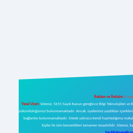
Reklam ve İletişim:
E-mai
Yasal Uyarı:
Sitemiz, 5651 Sayılı Kanun gereğince Bilgi Teknolojileri ve İ
yükümlülüğümüz bulunmamaktadır. Ancak, üyelerimiz yazdıkları içeriklerin s
bağlantısı bulunmamaktadır. Sitede yalnızca kendi hazırladığımız makal
kişiler ile isim benzerlikleri tamamen tesadüfidir. Sitemi
backlinkpanelic