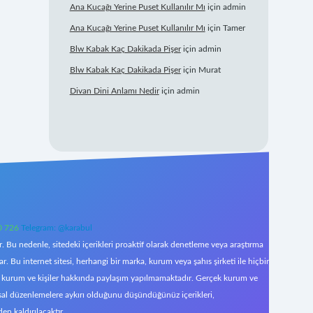
Ana Kucağı Yerine Puset Kullanılır Mı
için
admin
Ana Kucağı Yerine Puset Kullanılır Mı
için
Tamer
Blw Kabak Kaç Dakikada Pişer
için
admin
Blw Kabak Kaç Dakikada Pişer
için
Murat
Divan Dini Anlamı Nedir
için
admin
0 726
Telegram: @karabul
 Bu nedenle, sitedeki içerikleri proaktif olarak denetleme veya araştırma
Bu internet sitesi, herhangi bir marka, kurum veya şahıs şirketi ile hiçbir
çek kurum ve kişiler hakkında paylaşım yapılmamaktadır. Gerçek kurum ve
asal düzenlemelere aykırı olduğunu düşündüğünüz içerikleri,
den kaldırılacaktır.