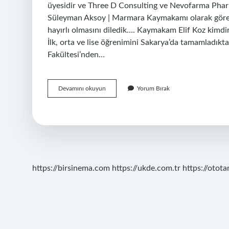
üyesidir ve Three D Consulting ve Nevofarma Pha
Süleyman Aksoy | Marmara Kaymakamı olarak göreve
hayırlı olmasını diledik…. Kaymakam Elif Koz kimd
İlk, orta ve lise öğrenimini Sakarya’da tamamladıkt
Fakültesi’nden…
Elif
Devamını okuyun
Yorum Bırak
Çelik
Kaymakam
Kaç
Yaşında
https://birsinema.com
https://ukde.com.tr
https://otota